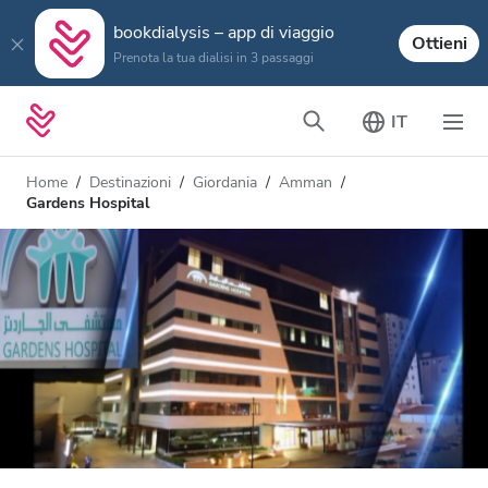
bookdialysis – app di viaggio
Ottieni
Prenota la tua dialisi in 3 passaggi
IT
Home
Destinazioni
Giordania
Amman
Gardens Hospital