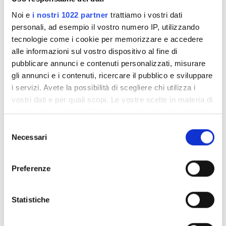
Noi e
i nostri 1022 partner
trattiamo i vostri dati
Venerdì
Chiuso
personali, ad esempio il vostro numero IP, utilizzando
tecnologie come i cookie per memorizzare e accedere
Sabato
07:00 - 16:00
alle informazioni sul vostro dispositivo al fine di
pubblicare annunci e contenuti personalizzati, misurare
Domenica
07:00 - 16:00
gli annunci e i contenuti, ricercare il pubblico e sviluppare
i servizi. Avete la possibilità di scegliere chi utilizza i
vostri dati e per quali scopi. Le vostre scelte in materia di
Opzioni di pagamento
privacy sono applicabili solo su questa proprietà digitale
in cui avete effettuato le vostre scelte. È possibile
Selezione
Carte di credito
modificare o revocare il proprio consenso in qualsiasi
Necessari
del
momento dalla Dichiarazione sui cookie o facendo clic
consenso
Contanti
sull'icona di attivazione della privacy.
Preferenze
Come raggiungere la Clinica
Con il tuo consenso, vorremmo anche:
Gardens Hospital, Al Sab Bin Jathamah St 20, Amman,
raccogliere informazioni sulla tua posizione
Statistiche
27182 Amman, Giordania
geografica, con un'approssimazione di qualche
metro,