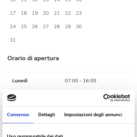
17
18
19
20
21
22
23
24
25
26
27
28
29
30
31
Orario di apertura
Lunedì
07:00 - 16:00
Martedì
07:00 - 16:00
Mercoledì
07:00 - 16:00
Consenso
Dettagli
Impostazioni degli annunci
In
Giovedì
07:00 - 16:00
Uso responsabile dei dati