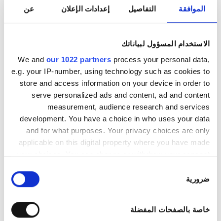
الموافقة
التفاصيل
إعدادات الإعلان
عن
السبت
07:00 - 18:00
الاستخدام المسؤول لبياناتك
الأحد
مُغلقة
We and
our 1022 partners
process your personal data,
e.g. your IP-number, using technology such as cookies to
طاقم العمل
store and access information on your device in order to
serve personalized ads and content, ad and content
measurement, audience research and services
development. You have a choice in who uses your data
and for what purposes. Your privacy choices are only
applicable on this digital property where you have made
your choices. You can change or withdraw your consent
any time from the Cookie Declaration or by clicking on
اختيار
the Privacy trigger icon.
ضرورية
الموافقة
If you allow, we would also like to:
خاصة بالصفحات المفضلة
Collect information about your geographical
Medical Director