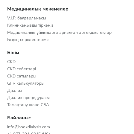
Медициналық мекемелер
V.I.P. бағдарламасы
Клиникаңызды тіркеңіз
Медициналық ұйымдарға арналған артықшылықтар
Біздің серіктестеріміз
Білім
CKD
CKD себептері
CKD сатылары
GFR калькуляторы
Диализ
Диализ процедурасы
Тамақтану және СБА
Байланыс
info@bookdialysis.com