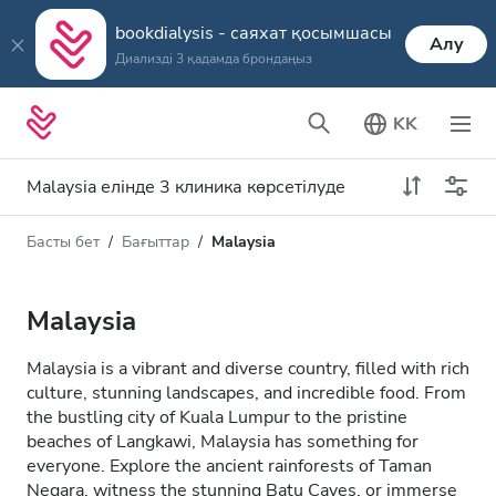
bookdialysis - саяхат қосымшасы
Алу
Диализді 3 қадамда брондаңыз
KK
Malaysia елінде 3 клиника көрсетілуде
Басты бет
Бағыттар
Malaysia
Диализ түрі
Қашықтық
Аты
Барлық диализ түрлері
Malaysia
Рейтинг
HD диализ
Malaysia is a vibrant and diverse country, filled with rich
Баға
culture, stunning landscapes, and incredible food. From
HDF диализ
the bustling city of Kuala Lumpur to the pristine
beaches of Langkawi, Malaysia has something for
everyone. Explore the ancient rainforests of Taman
Қабылдайды
Negara, witness the stunning Batu Caves, or immerse