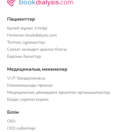
Пациенттер
Қалай жұмыс істейді
Неліктен bookdialysis.com
Топтық сұраныстар
Саяхат кезіндегі диализ блогы
Барлық бағыттар
Медициналық мекемелер
V.I.P. бағдарламасы
Клиникаңызды тіркеңіз
Медициналық ұйымдарға арналған артықшылықтар
Біздің серіктестеріміз
Білім
CKD
CKD себептері