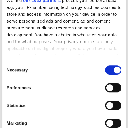
We and
our 1022 partners
process your personal data,
Kuala Lumpur, Malaysia
Кеш
6.81 км қала орталығынан
e.g. your IP-number, using technology such as cookies to
Түн
store and access information on your device in order to
Сусындар мен жеңіл тағамдар
Тегін WiFi
serve personalized ads and content, ad and content
measurement, audience research and services
ем үшін
Рейтинг
development. You have a choice in who uses your data
HD диализ €97
and for what purposes. Your privacy choices are only
Брондау
HDF диализ €140
Жақсы
applicable on this digital property where you have made
your choices. You can change or withdraw your consent
Өте жақсы
any time from the Cookie Declaration or by clicking on
Consent
the Privacy trigger icon.
Necessary
Тамаша
Selection
If you allow, we would also like to:
Preferences
Collect information about your geographical
location which can be accurate to within several
meters
Statistics
Identify your device by actively scanning it for
specific characteristics (fingerprinting)
Marketing
Diaverum Subang Jaya
Find out more about how your personal data is processed