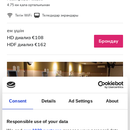
Тегін тұрақ
4.75 км қала орталығынан
Тегін WiFi
Теледидар экрандары
Баға
ем үшін
HD диализ €108
0 - 100 EUR
Брондау
HDF диализ €162
100 - 200 EUR
200 - 300 EUR
300+ EUR
Ауысымдар
Consent
Details
Ad Settings
About
Таң
Түстен кейін
Responsible use of your data
Diaverum Sri Petaling
Өте жақсы
8.9
1 пікір