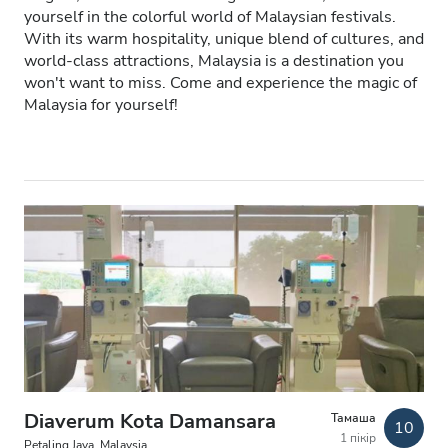
yourself in the colorful world of Malaysian festivals.
АИТВ пациенттері
With its warm hospitality, unique blend of cultures, and
world-class attractions, Malaysia is a destination you
В гепатиті бар пациенттер
won't want to miss. Come and experience the magic of
Malaysia for yourself!
С гепатиті бар пациенттер
EHIC
GHIC
Қызметтер
Сусындар мен жеңіл тағамдар
Тегін WiFi
Теледидар экрандары
Diaverum Kota Damansara
Тамаша
Тегін трансфер
10
1 пікір
Petaling Jaya, Malaysia