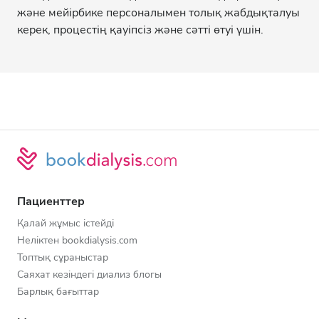
және мейірбике персоналымен толық жабдықталуы
керек, процестің қауіпсіз және сәтті өтуі үшін.
Пациенттер
Қалай жұмыс істейді
Неліктен bookdialysis.com
Топтық сұраныстар
Саяхат кезіндегі диализ блогы
Барлық бағыттар