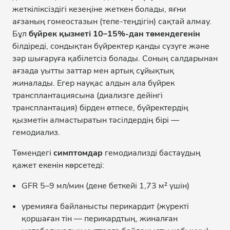
жеткіліксіздігі кезеңіне жеткен болады, яғни
ағзаның гомеостазын (тепе-теңдігін) сақтай алмау.
Бұл
бүйрек қызметі 10–15%-дан төмендегенін
білдіреді, сондықтан бүйректер қанды сүзуге және
зәр шығаруға қабілетсіз болады. Соның салдарынан
ағзада уытты заттар мен артық сұйықтық
жиналады. Егер науқас алдын ала бүйрек
трансплантациясына (диализге дейінгі
трансплантация) бірден өтпесе, бүйректердің
қызметін алмастыратын тәсілдердің бірі —
гемодиализ.
Төмендегі
симптомдар
гемодиализді бастаудың
қажет екенін көрсетеді:
GFR 5–9 мл/мин (дене беткейі 1,73 м² үшін)
уремияға байланысты перикардит (жүректі
қоршаған тін — перикардтың, жиналған