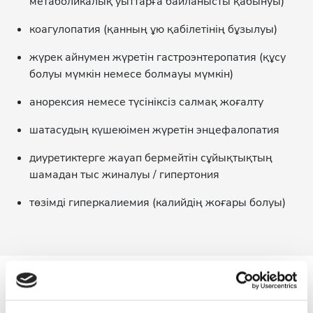
метаболикалық уыттарға байланысты қабынуы)
коагулопатия (қанның ұю қабілетінің бұзылуы)
жүрек айнумен жүретін гастроэнтеропатия (құсу
болуы мүмкін немесе болмауы мүмкін)
анорексия немесе түсініксіз салмақ жоғалту
шатасудың күшеюімен жүретін энцефалопатия
диуретиктерге жауап бермейтін сұйықтықтың
шамадан тыс жиналуы / гипертония
төзімді гиперкалиемия (калийдің жоғары болуы)
Мен диализді қаншалықты