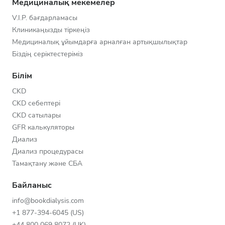
Медициналық мекемелер
V.I.P. бағдарламасы
Клиникаңызды тіркеңіз
Медициналық ұйымдарға арналған артықшылықтар
Біздің серіктестеріміз
Білім
CKD
CKD себептері
CKD сатылары
GFR калькуляторы
Диализ
Диализ процедурасы
Тамақтану және СБА
Байланыс
info@bookdialysis.com
+1 877-394-6045 (US)
+44 800 069 8072 (UK)