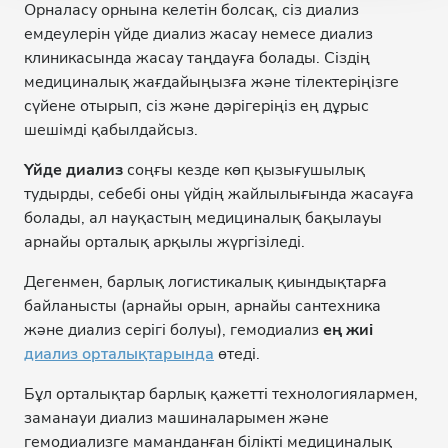
Орналасу орнына келетін болсақ, сіз диализ
емдеулерін үйде диализ жасау немесе диализ
клиникасында жасау таңдауға болады. Сіздің
медициналық жағдайыңызға және тілектеріңізге
сүйене отырып, сіз және дәрігеріңіз ең дұрыс
шешімді қабылдайсыз.
Үйде диализ
соңғы кезде көп қызығушылық
тудырды, себебі оны үйдің жайлылығында жасауға
болады, ал науқастың медициналық бақылауы
арнайы орталық арқылы жүргізіледі.
Дегенмен, барлық логистикалық қиындықтарға
байланысты (арнайы орын, арнайы сантехника
және диализ серігі болуы), гемодиализ
ең жиі
диализ орталықтарында
өтеді.
Бұл орталықтар барлық қажетті технологиялармен,
заманауи диализ машиналарымен және
гемодиализге маманданған білікті медициналық