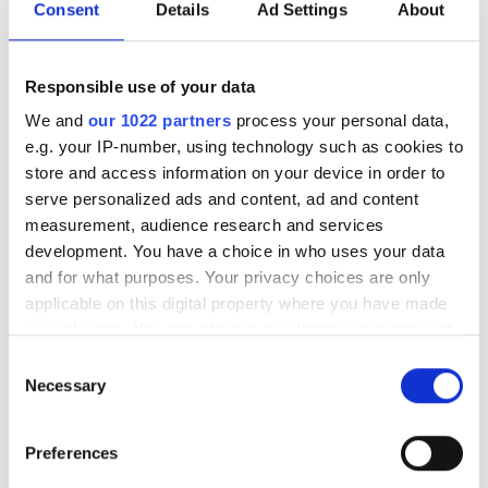
Consent
Details
Ad Settings
About
жиі жасауым керек?
Responsible use of your data
We and
our 1022 partners
process your personal data,
Бүйрек қызметін сәтті алмастыру және ағзаның
e.g. your IP-number, using technology such as cookies to
қалыпты жұмысын сақтау үшін диализдің апталық
store and access information on your device in order to
күн тәртібіңіздің бір бөлігіне айналуы өте маңызды.
serve personalized ads and content, ad and content
Белгілі бір күндерде және нақты уақыт аралығында
measurement, audience research and services
диализ жасау қанның жеткілікті тазалануына және
development. You have a choice in who uses your data
ағзадан артық сұйықтықтың шығарылуына
and for what purposes. Your privacy choices are only
мүмкіндік береді.
applicable on this digital property where you have made
your choices. You can change or withdraw your consent
Қазіргі деректерге сәйкес, орталықта жүргізілетін
any time from the Cookie Declaration or by clicking on
гемодиализдің әдеттегі кестесі —
аптасына 3 рет
,
Consent
the Privacy trigger icon.
Necessary
әр сеанс
шамамен 4 сағат
қа созылады.
Selection
Диализдің жиілігі науқастан науқасқа қарай
If you allow, we would also like to:
Preferences
өзгереді, және диализ сеанстарының ұзақтығы мен
Collect information about your geographical
жиілігін сіздің дәрігеріңіз қажеттіліктеріңізге қарай