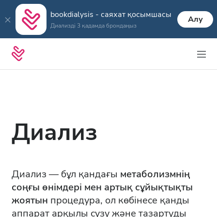
bookdialysis - саяхат қосымшасы
Алу
Диализді 3 қадамда брондаңыз
Диализ
Диализ — бұл қандағы
метаболизмнің
соңғы өнімдері мен артық сұйықтықты
жоятын
процедура, ол көбінесе қанды
аппарат арқылы сүзу және тазартуды