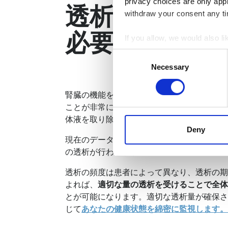
privacy choices are only app
透析はどのく
withdraw your consent any tim
必要がありま
If you allow, we would also lik
Collect information a
Consent
Identify your device by
Necessary
Selection
Find out more about how your
腎臓の機能を適切に代替し、体の正常な働き
We use cookies to personalis
ことが非常に重要です。決められた曜日や時
information about your use of
体液を取り除くために不可欠です。
other information that you’ve
Deny
現在のデータによると、通常の透析センター
cookies in our Privacy policy
の透析が行われます。
透析の頻度は患者によって異なり、透析の期
よれば、
適切な量の透析を受けることで全体
とが可能になります。適切な透析量が確保さ
じて
あなたの健康状態を綿密に監視します
。