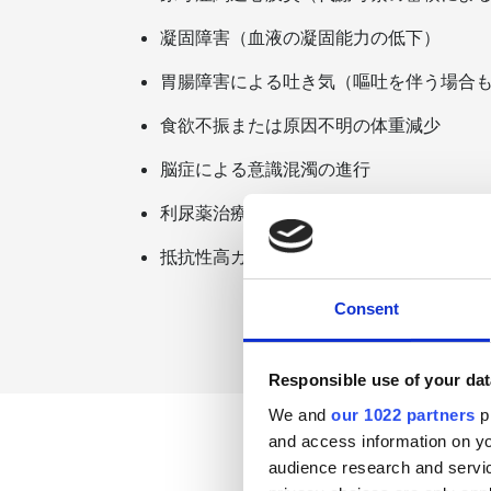
凝固障害（血液の凝固能力の低下）
胃腸障害による吐き気（嘔吐を伴う場合
食欲不振または原因不明の体重減少
脳症による意識混濁の進行
利尿薬治療に反応しない体液過剰／高血
抵抗性高カリウム血症（血中カリウム濃
Consent
Responsible use of your dat
We and
our 1022 partners
pr
and access information on yo
audience research and servi