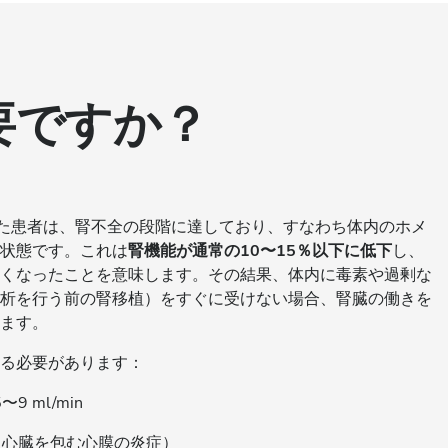
要ですか？
た患者は、腎不全の段階に達しており、すなわち体内のホメ
状態です。これは
腎機能が通常の10〜15％以下に低下
し、
くなったことを意味します。その結果、体内に毒素や過剰な
析を行う前の腎移植）をすぐに受けない場合、腎臓の働きを
ます。
る必要があります：
9 ml/min
る心臓を包む心膜の炎症）