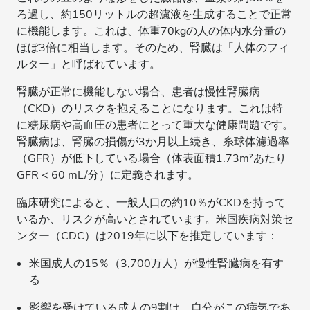
ろ過し、約150リットルの超濾液を生成することで正常
に機能します。これは、体重70kgの人の体内水分量の
ほぼ3倍に相当します。そのため、腎臓は「人体のフィ
ルター」と呼ばれています。
腎臓が正常に機能しない場合、患者は慢性腎臓病
（CKD）のリスクを抱えることになります。これは特
に糖尿病や高血圧の患者にとって重大な健康問題です。
腎臓病は、腎臓の損傷が3か月以上続き、糸球体濾過率
（GFR）が低下している場合（体表面積1.73m²あたり
GFR < 60 mL/分）に定義されます。
臨床研究によると、一般人口の約10％がCKDを持って
いるか、リスクが高いとされています。米国疾病対策セ
ンター（CDC）は2019年に以下を推定しています：
米国成人の15％（3,700万人）が慢性腎臓病を有す
る
影響を受けている成人の9割は、自分がこの病気であ