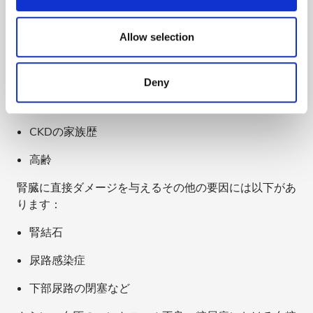
provide social media features and to analyse our traffic.
CKDの段階を詳しく分析する前に、自分がこの病気に
We also share information about your use of our site with
かかりやすいかどうかを認識することが重要です。
our social media, advertising and analytics partners who
Allow selection
CKDの主なリスク要因には以下が含まれます：
may combine it with other information that you’ve
provided to them or that they’ve collected from your use
糖尿病
Deny
of their services. Read more about cookies in our
高血圧
Privacy policy.
CKDの家族歴
高齢
腎臓に直接ダメージを与えるその他の要因には以下があ
ります：
腎結石
尿路感染症
下部尿路の閉塞など