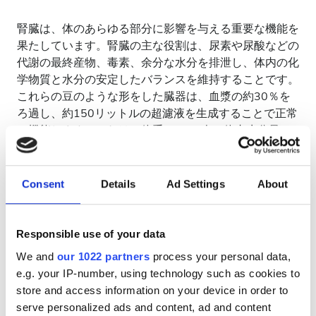
腎臓は、体のあらゆる部分に影響を与える重要な機能を
果たしています。腎臓の主な役割は、尿素や尿酸などの
代謝の最終産物、毒素、余分な水分を排泄し、体内の化
学物質と水分の安定したバランスを維持することです。
これらの豆のような形をした臓器は、血漿の約30％を
ろ過し、約150リットルの超濾液を生成することで正常
に機能します。これは、体重70kgの人の体内水分量の
ほぼ3倍に相当します。そのため、腎臓は「人体のフィ
ルター」と呼ばれています。
Consent
Details
Ad Settings
About
CKDの症状には以下のようなものがあります：
エネルギーレベルの低下や全身の疲労感
Responsible use of your data
睡眠の問題
We and
our 1022 partners
process your personal data,
e.g. your IP-number, using technology such as cookies to
食欲不振
store and access information on your device in order to
集中力の低下
serve personalized ads and content, ad and content