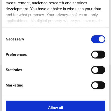
measurement, audience research and services
夜間の筋肉のけいれん
development. You have a choice in who uses your data
and for what purposes. Your privacy choices are only
尿意の頻発、特に夜間
applicable on this digital property where you have made
目の周りのむくみ、特に起床時
your choices. You can change or withdraw your consent
any time from the Cookie Declaration or by clicking on
Consent
足や足首のむくみ
the Privacy trigger icon.
Necessary
Selection
乾燥肌やかゆみ
If you allow, we would also like to:
Preferences
Collect information about your geographical
location which can be accurate to within several
meters
Statistics
Identify your device by actively scanning it for
あなたは高リスク群に属してい
specific characteristics (fingerprinting)
Marketing
Find out more about how your personal data is processed
ますか？
and set your preferences in the
details section
.
We use cookies to personalise content and ads, to
Allow all