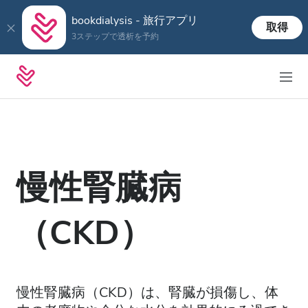
bookdialysis - 旅行アプリ
取得
3ステップで透析を予約
慢性腎臓病
（CKD）
慢性腎臓病（CKD）は、腎臓が損傷し、体