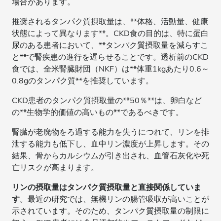
場合があります。
推奨されるタンパク質摂取量は、**体格、活動量、健康
状態によって異なります**。CKD食の目的は、特に蛋白
尿のある患者において、**タンパク質摂取量を減らすこ
と**で腎疾患の進行を遅らせることです。透析前のCKD
食では、全米腎臓財団（NKF）は**体重1kgあたり0.6～
0.8gのタンパク質**を推奨しています。
CKD患者のタンパク質摂取量の**50％**は、卵白など
の**生物学的価値の高いもの**であるべきです。
腎臓が老廃物をろ過する能力を失うにつれて、リンを排
泄する能力も低下し、血中リン濃度が上昇します。その
結果、骨からカルシウムが引き出され、血管石灰化や死
亡リスクが高まります。
リンの摂取量はタンパク質摂取量と直接関係していま
す
。最近の研究では、無機リンの腸管吸収が高いことが
示されています。そのため、タンパク質摂取量の制限に