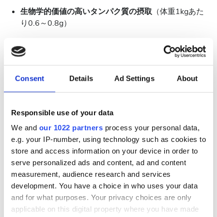
生物学的価値の高いタンパク質の摂取
（体重1kgあた
り0.6～0.8g）
患者には、ファストフードなどの**添加物や保存料を
含む食品を避けること**、および臨床状態に合わせた
地中海式食事法を取り入れることが推奨されます。
Consent
Details
Ad Settings
About
リンの摂取量を低く抑えること
は非常に重要であ
り、これはタンパク質制限だけでなく、植物性およ
び動物性のリン源を適切に選択することでも達成で
Responsible use of your data
きます。
We and
our 1022 partners
process your personal data,
提案されているリン摂取量は**1日あたり1000mg**
e.g. your IP-number, using technology such as cookies to
です。
store and access information on your device in order to
serve personalized ads and content, ad and content
CKDの食事は、腎障害の主な原因、NKFの国際的な
measurement, audience research and services
栄養ガイドライン、患者の社会経済的状況を考慮し
development. You have a choice in who uses your data
て**個別化されなければなりません**。
and for what purposes. Your privacy choices are only
applicable on this digital property where you have made
除脂肪体重指数など、各CKD患者の栄養状態を評価