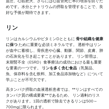
血圧、心筋肥大、さらには心血管死亡率の増加を防ぐた
めです。水分とナトリウムの摂取を管理することで、良
好な予後が期待できます。
リン
リンはカルシウムやビタミンDとともに
骨や組織を健康
に保つ
ために重要な必須ミネラルです。 透析中はリン
が血中に蓄積し、骨疾患や心臓、動脈、関節、皮膚、肺
の石灰化を引き起こすことがあります。 リン管理は、
末期腎不全（ESRD）食事療法の成功における最も重要
な要素の一つです。
リンを多く含む食品
（乳製品、
魚、保存料を含む飲料、加工食品添加物など）について
学ぶことが不可欠です。
高タンパク摂取の血液透析患者では、**リンはすべての
タンパク質の構成要素**であるため、 リン過剰のリス
クがあります。1回の透析で除去できるリンは500～
700mgに限られます。