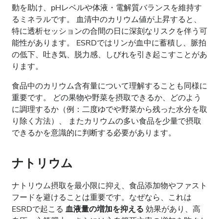
動を助け、pHレベルや体液・電解質バランスを維持す
るミネラルです。 血清中のカリウム値が上昇すると、
特に透析セッションの合間の日に深刻なリスクを伴う可
能性があります。 ESRDではリンが血中に蓄積し、脈拍
の低下、吐き気、脱力感、しびれを引き起こすことがあ
ります。
食品中のカリウム含有量について理解することも同様に
重要です。 どの果物や野菜を摂取できるか、どのよう
に調理するか（例：二度ゆでや野菜から残った水分を取
り除く方法）、 またカリウムの多い食品を少量で摂取
できるかを意識的に判断する必要があります。
ナトリウム
ナトリウム摂取を最小限に抑え、食品添加物やファスト
フードを避けることは重要です。なぜなら、これは
ESRDで起こる
血液量の増加を抑える
効果があり、高