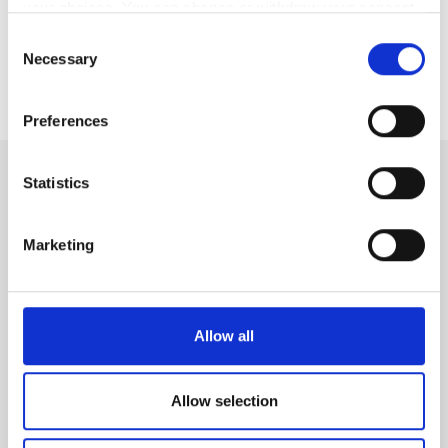
your choices. You can change or withdraw your consent
するための**具体的な指標が存在**し、腎臓専門医、
any time from the Cookie Declaration or by clicking on
内分泌専門医、専門的な管理栄養士による継続的な
Consent
the Privacy trigger icon.
Necessary
フォローアップの重要性が示されています。
Selection
If you allow, we would also like to:
Preferences
Collect information about your geographical
location which can be accurate to within several
meters
Statistics
末期腎不全における栄養
Identify your device by actively scanning it for
specific characteristics (fingerprinting)
Marketing
Find out more about how your personal data is processed
and set your preferences in the
details section
.
血液透析を受ける腎疾患患者の食事
We use cookies to personalise content and ads, to
Allow all
provide social media features and to analyse our traffic.
1960年代初頭の最初の治療試行以来、血液透析患者の
We also share information about your use of our site with
栄養は長年にわたり議論の対象となっています。 研究
our social media, advertising and analytics partners who
Allow selection
により、厳しい食事制限は透析患者に栄養失調のリスク
may combine it with other information that you’ve
をもたらし、 MIA症候群（栄養失調、炎症、アシドー
provided to them or that they’ve collected from your use