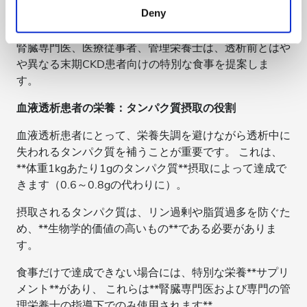
シス）に示されるように死亡リスクを高めることが示さ
Deny
of their services. Read more about cookies in our
れています。
Privacy policy.
腎臓専門医、医療従事者、管理栄養士は、透析前とはや
や異なる末期CKD患者向けの特別な食事を提案しま
す。
血液透析患者の栄養：タンパク質摂取の役割
血液透析患者にとって、栄養失調を避けながら透析中に
失われるタンパク質を補うことが重要です。 これは、
**体重1kgあたり1gのタンパク質**摂取によって達成で
きます（0.6～0.8gの代わりに）。
摂取されるタンパク質は、リン過剰や脂質過多を防ぐた
め、**生物学的価値の高いもの**である必要がありま
す。
食事だけで達成できない場合には、特別な栄養**サプリ
メント**があり、 これらは**腎臓専門医および専門の管
理栄養士の指導下でのみ使用されます**。