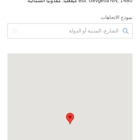
Bul. Gevgelia NN, 1480 غيفغليا, مقدونيا الشمالية
نموذج الاتجاهات