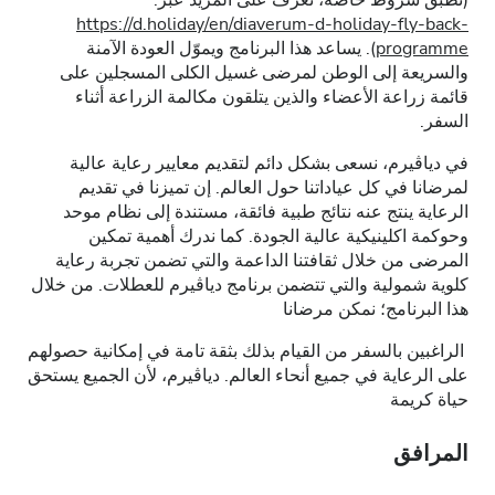
(تطبق شروط خاصة، تعرف على المزيد عبر:
https://d.holiday/en/diaverum-d-holiday-fly-back-
programme
). يساعد هذا البرنامج ويموّل العودة الآمنة
والسريعة إلى الوطن لمرضى غسيل الكلى المسجلين على
قائمة زراعة الأعضاء والذين يتلقون مكالمة الزراعة أثناء
السفر.
في دياڤيرم، نسعى بشكل دائم لتقديم معايير رعاية عالية
لمرضانا في كل عياداتنا حول العالم. إن تميزنا في تقديم
الرعاية ينتج عنه نتائج طبية فائقة، مستندة إلى نظام موحد
وحوكمة اكلينيكية عالية الجودة. كما ندرك أهمية تمكين
المرضى من خلال ثقافتنا الداعمة والتي تضمن تجربة رعاية
كلوية شمولية والتي تتضمن برنامج دياڤيرم للعطلات. من خلال
هذا البرنامج؛ نمكن مرضانا
الراغبين بالسفر من القيام بذلك بثقة تامة في إمكانية حصولهم
على الرعاية في جميع أنحاء العالم. دياڤيرم، لأن الجميع يستحق
حياة كريمة
المرافق