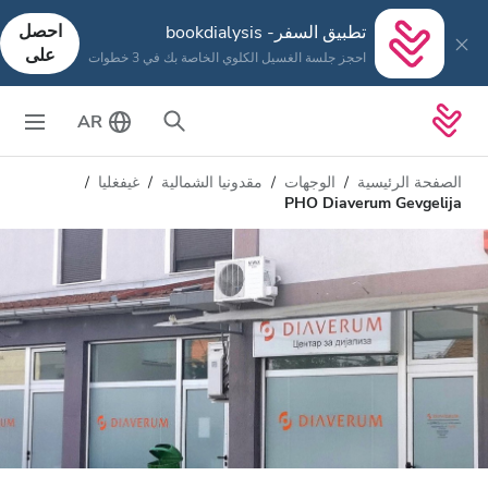
احصل
تطبيق السفر- bookdialysis
على
احجز جلسة الغسيل الكلوي الخاصة بك في 3 خطوات
AR
الصفحة الرئيسية
الوجهات
مقدونيا الشمالية
غيفغليا
PHO Diaverum Gevgelija