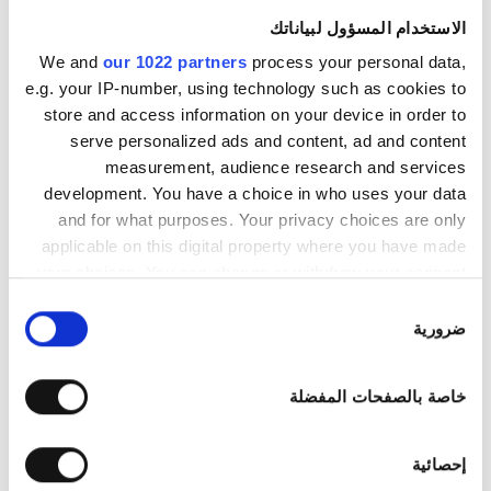
الخميس
07:00 - 19:00
الاستخدام المسؤول لبياناتك
We and
our 1022 partners
process your personal data,
الجمعة
07:00 - 19:00
e.g. your IP-number, using technology such as cookies to
store and access information on your device in order to
السبت
07:00 - 19:00
serve personalized ads and content, ad and content
measurement, audience research and services
development. You have a choice in who uses your data
الأحد
مُغلقة
and for what purposes. Your privacy choices are only
applicable on this digital property where you have made
طاقم العمل
your choices. You can change or withdraw your consent
any time from the Cookie Declaration or by clicking on
اختيار
the Privacy trigger icon.
ضرورية
الموافقة
If you allow, we would also like to:
خاصة بالصفحات المفضلة
Collect information about your geographical
location which can be accurate to within several
meters
إحصائية
Identify your device by actively scanning it for