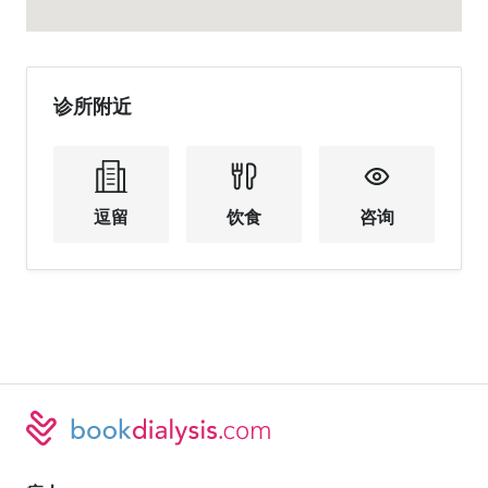
诊所附近
逗留
饮食
咨询