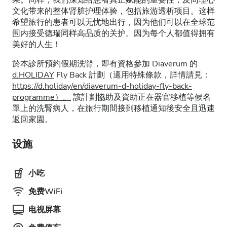
果。同样，我们深知给患者真正赋能的重要性，及同理心
文化带来的整体肾脏护理体验，包括旅游透析项目。这样
希望旅行的患者可以无忧地出行，因为他们可以在全球范
围内接受德瑞同样高品质的关护。因为每个人都值得拥有
美好的人生！
於本診所預約假期洗腎，即有資格參加 Diaverum 的
d.HOLIDAY
Fly Back 計劃（適用特殊條款，詳情請見：
https://d.holiday/en/diaverum-d-holiday-fly-back-
programme）。
該計劃協助及資助正在器官移植等候名
單上的洗腎病人，在旅行期間接到移植通知後安全且迅速
返回家園。
设施
小吃
免费WiFi
电视屏幕