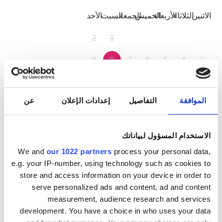
الاثنين
الثلاثاء
الأربعاء
الخميس
الجمعة
السبت
الأحد
2
1
9
8
7
6
5
4
3
16
15
14
13
12
11
10
الموافقة
التفاصيل
إعدادات الإعلان
عن
23
22
21
20
19
18
17
30
29
28
27
26
25
24
الاستخدام المسؤول لبياناتك
31
We and
our 1022 partners
process your personal data,
e.g. your IP-number, using technology such as cookies to
ساعات العمل
store and access information on your device in order to
serve personalized ads and content, ad and content
measurement, audience research and services
development. You have a choice in who uses your data
الاثنين
07:00 - 18:10