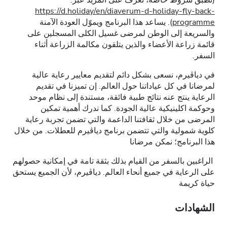
(تطبق شروط خاصة، تعرف على المزيد عبر:
https://d.holiday/en/diaverum-d-holiday-fly-back-
programme
). يساعد هذا البرنامج ويموّل العودة الآمنة
والسريعة إلى الوطن لمرضى غسيل الكلى المسجلين على
قائمة زراعة الأعضاء والذين يتلقون مكالمة الزراعة أثناء
السفر.
في دياڤيرم، نسعى بشكل دائم لتقديم معايير رعاية عالية
لمرضانا في كل عياداتنا حول العالم. إن تميزنا في تقديم
الرعاية ينتج عنه نتائج طبية فائقة، مستندة إلى نظام موحد
وحوكمة اكلينيكية عالية الجودة. كما ندرك أهمية تمكين
المرضى من خلال ثقافتنا الداعمة والتي تضمن تجربة رعاية
كلوية شمولية والتي تتضمن برنامج دياڤيرم للعطلات. من خلال
هذا البرنامج؛ نمكن مرضانا
الراغبين بالسفر من القيام بذلك بثقة تامة في إمكانية حصولهم
على الرعاية في جميع أنحاء العالم. دياڤيرم، لأن الجميع يستحق
حياة كريمة
الشهادات