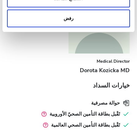
الاجتماعية وشركاء الإعلانات وتحليل البيانات الذين يمكنهم
إضافة هذه المعلومات إلى معلومات أخرى تقدمها لهم أو
رفض
معلومات أخرى يحصلون عليها من استخدامك لخدماتهم.
Medical Director
Dorota Kozicka MD
خيارات السداد
حوالة مصرفية
تَقْبل بطاقة التأمين الصحيّ الأوروبية
تَقْبل بطاقة التأمين الصحي العالمية