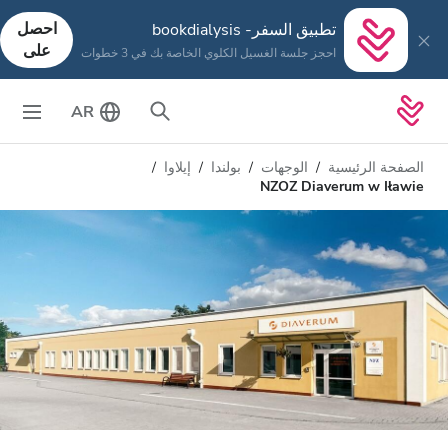
احصل
تطبيق السفر- bookdialysis
على
احجز جلسة الغسيل الكلوي الخاصة بك في 3 خطوات
AR
الصفحة الرئيسية
الوجهات
بولندا
إيلاوا
NZOZ Diaverum w Iławie