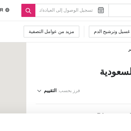
R
غسيل وترشيح الدم
مزيد من عوامل التصفية
ر
لسعودية
فرز بحسب:
التقييم
Diaverum 
ة
٥٫٢٦ كم من مركز المدينة