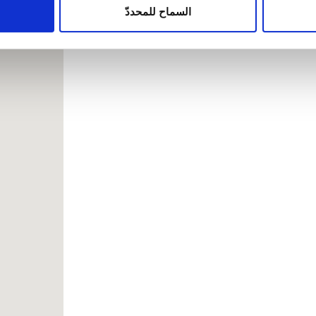
ين يمكنهم إضافة هذه المعلومات إلى معلومات أخرى تقدمها لهم أو م
السماح للمحددّ