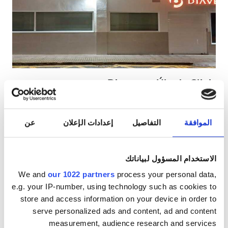
مرضى مصابين بفيروس نقص المناعة البشرية
مرضى مصابين بالتهاب الكبد B
مرضى مصابين بالتهاب الكبد C
بطاقة التأمين الصحي الأوروبية
Diaverum Úbeda Clinic
بطاقة التأمين الصحيّ العالميّة
Úbeda (Jaén), إسبانيا
٠٫٥٥ كم من مركز المدينة
الموافقة
التفاصيل
إعدادات الإعلان
عن
مشمول بتغطية بطاقة التأمين الصحيّ الأوروبية
المرافق
مشمول بتغطية بطاقة التأمين الصحيّ العالميّة
المرطبات
شبكة واي فاي مجانيّة
شاشات تلفزيون
المرطبات
الاستخدام المسؤول لبياناتك
We and
our 1022 partners
process your personal data,
شبكة واي فاي مجانيّة
لكل علاج
e.g. your IP-number, using technology such as cookies to
غسيل الدم ٢٠٠ €
شاشات تلفزيون
حجز مبدئي
store and access information on your device in order to
غسيل وترشيح الدم ٢٥٠ €
serve personalized ads and content, ad and content
انتقالات مجانية
measurement, audience research and services