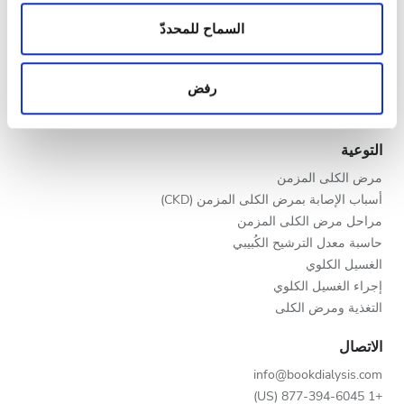
الزيارات الواردة إلينا. إضافةً إلى ذلك، فنحن نشارك
المساء
مقدمو خدمات الرعاية الصحية
المعلومات حول استخدامك لموقعنا مع شركائنا من الشبكات
السماح للمحددّ
الليل
برنامج V.I.P.
الاجتماعية وشركاء الإعلانات وتحليل البيانات الذين يمكنهم
سجّل عيادتك
إضافة هذه المعلومات إلى معلومات أخرى تقدمها لهم أو
رفض
مزايا لمقدمي الخدمات
معلومات أخرى يحصلون عليها من استخدامك لخدماتهم.
التقييم
شركاء
التوعية
جيد
مرض الكلى المزمن
جيد جدًا
أسباب الإصابة بمرض الكلى المزمن (CKD)
مراحل مرض الكلى المزمن
ممتاز
حاسبة معدل الترشيح الكُبيبي
الغسيل الكلوي
إجراء الغسيل الكلوي
التغذية ومرض الكلى
الاتصال
info@bookdialysis.com
+1 877-394-6045 (US)