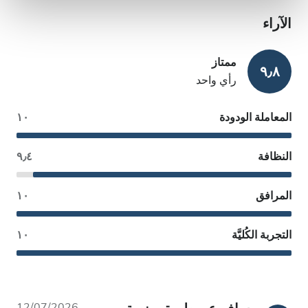
الآراء
ممتاز
٩٫٨
رأي واحد
المعاملة الودودة
١٠
النظافة
٩٫٤
المرافق
١٠
التجربة الكُليَّة
١٠
12/07/2026