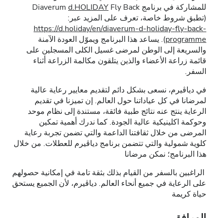
للمشاركة في برنامج Diaverum
Fly Back
d.HOLIDAY
(تطبق شروط خاصة، تعرف على المزيد عبر:
https://d.holiday/en/diaverum-d-holiday-fly-back-
programme
). يساعد هذا البرنامج ويموّل العودة الآمنة
والسريعة إلى الوطن لمرضى غسيل الكلى المسجلين على
قائمة زراعة الأعضاء والذين يتلقون مكالمة الزراعة أثناء
السفر.
في دياڤيرم، نسعى بشكل دائم لتقديم معايير رعاية عالية
لمرضانا في كل عياداتنا حول العالم. إن تميزنا في تقديم
الرعاية ينتج عنه نتائج طبية فائقة، مستندة إلى نظام موحد
وحوكمة اكلينيكية عالية الجودة. كما ندرك أهمية تمكين
المرضى من خلال ثقافتنا الداعمة والتي تضمن تجربة رعاية
كلوية شمولية والتي تتضمن برنامج دياڤيرم للعطلات. من خلال
هذا البرنامج؛ نمكن مرضانا
الراغبين بالسفر من القيام بذلك بثقة تامة في إمكانية حصولهم
على الرعاية في جميع أنحاء العالم. دياڤيرم، لأن الجميع يستحق
حياة كريمة
المرافق