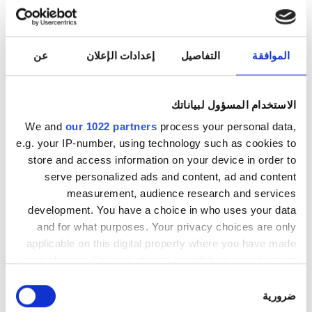
Clinic Manager
Sahra Ahmadpour
الموافقة
التفاصيل
إعدادات الإعلان
عن
الاستخدام المسؤول لبياناتك
We and
our 1022 partners
process your personal data,
e.g. your IP-number, using technology such as cookies to
store and access information on your device in order to
serve personalized ads and content, ad and content
measurement, audience research and services
development. You have a choice in who uses your data
and for what purposes. Your privacy choices are only
Medical Director
applicable on this digital property where you have made
Luma Al-Sabri
your choices. You can change or withdraw your consent
any time from the Cookie Declaration or by clicking on
اختيار
the Privacy trigger icon.
ضرورية
الموافقة