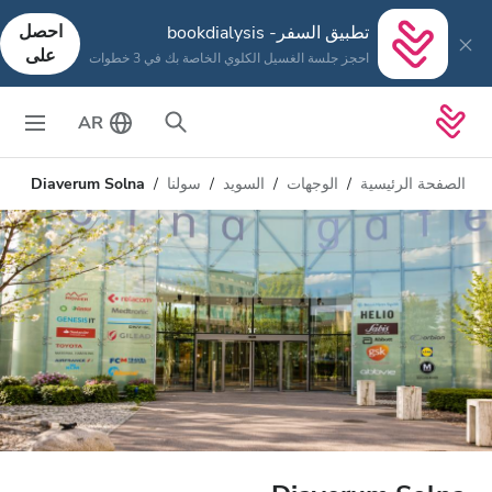
احصل
تطبيق السفر- bookdialysis
على
احجز جلسة الغسيل الكلوي الخاصة بك في 3 خطوات
AR
الصفحة الرئيسية
الوجهات
السويد
سولنا
Diaverum Solna