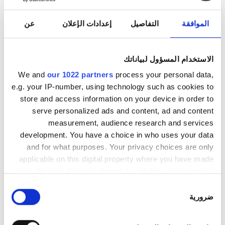
الأحد
مُغلقة
الموافقة
التفاصيل
إعدادات الإعلان
عن
طاقم العمل
الاستخدام المسؤول لبياناتك
We and
our 1022 partners
process your personal data,
e.g. your IP-number, using technology such as cookies to
store and access information on your device in order to
serve personalized ads and content, ad and content
measurement, audience research and services
development. You have a choice in who uses your data
and for what purposes. Your privacy choices are only
applicable on this digital property where you have made
your choices. You can change or withdraw your consent
Medical Director
any time from the Cookie Declaration or by clicking on
اختيار
Dr Ersoy Ertunç
the Privacy trigger icon.
ضرورية
الموافقة
If you allow, we would also like to: