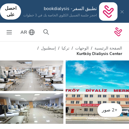
احصل
تطبيق السفر- bookdialysis
على
احجز جلسة الغسيل الكلوي الخاصة بك في 3 خطوات
AR
الصفحة الرئيسية
الوجهات
تركيا
إسطنبول
Kurtköy Dialiysis Center
+2 صور