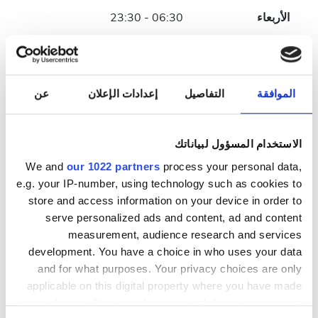
الأربعاء
06:30 - 23:30
الخميس
06:30 - 18:30
الموافقة
التفاصيل
إعدادات الإعلان
عن
الجمعة
06:30 - 23:30
السبت
06:30 - 18:30
الاستخدام المسؤول لبياناتك
We and
our 1022 partners
process your personal data,
الأحد
مُغلقة
e.g. your IP-number, using technology such as cookies to
store and access information on your device in order to
طاقم العمل
serve personalized ads and content, ad and content
measurement, audience research and services
development. You have a choice in who uses your data
and for what purposes. Your privacy choices are only
applicable on this digital property where you have made
your choices. You can change or withdraw your consent