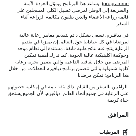
programme
). يساعد هذا البرنامج ويموّل العودة الآمنة
والسريعة إلى الوطن لمرضى غسيل الكلى المسجلين على
قائمة زراعة الأعضاء والذين يتلقون مكالمة الزراعة أثناء
السفر.
في دياڤيرم، نسعى بشكل دائم لتقديم معايير رعاية عالية
لمرضانا في كل عياداتنا حول العالم. إن تميزنا في تقديم
الرعاية ينتج عنه نتائج طبية فائقة، مستندة إلى نظام موحد
وحوكمة اكلينيكية عالية الجودة. كما ندرك أهمية تمكين
المرضى من خلال ثقافتنا الداعمة والتي تضمن تجربة رعاية
كلوية شمولية والتي تتضمن برنامج دياڤيرم للعطلات. من خلال
هذا البرنامج؛ نمكن مرضانا
الراغبين بالسفر من القيام بذلك بثقة تامة في إمكانية حصولهم
على الرعاية في جميع أنحاء العالم. دياڤيرم، لأن الجميع يستحق
حياة كريمة
المرافق
المرطبات