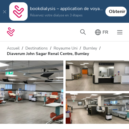
bookdialysis – application de voyage
Obtenir
Réservez votre dialyse en 3 étapes
FR
Accueil
Destinations
Royaume Uni
Burnley
Diaverum John Sagar Renal Centre, Burnley