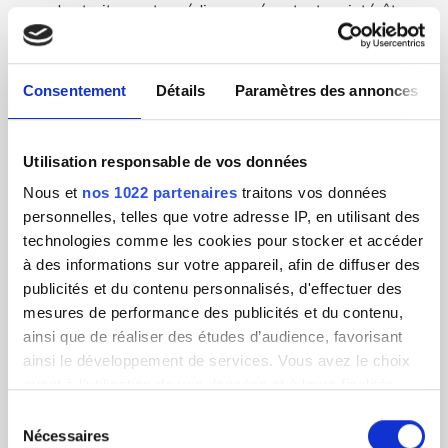
des traitements médicaux présentant un intérêt, sa
description, sa localisation, ses coordonnées et
autres ;
Consentement
Détails
Paramètres des annonces
les pages de liste des établissements de
traitement sont accessibles publiquement et
incluent des informations sur le nom de
Utilisation responsable de vos données
l'établissement médical, l'emplacement, la
description du traitement, les prix du traitement, la
Nous et
nos 1022 partenaires
traitons vos données
certification de l'établissement médical, les photos
personnelles, telles que votre adresse IP, en utilisant des
de profil public de l'établissement médical avec ou
technologies comme les cookies pour stocker et accéder
sans logo et toute information supplémentaire en
à des informations sur votre appareil, afin de diffuser des
rapport avec ce qui est indiqué ;
publicités et du contenu personnalisés, d'effectuer des
mesures de performance des publicités et du contenu,
après avoir effectué une réservation et un
ainsi que de réaliser des études d’audience, favorisant
traitement, les Utilisateurs peuvent évaluer et
ainsi le développement de services. Vous avez le choix
rédiger des avis sur l'établissement médical. Les
quant à l'utilisation de vos données et à leurs finalités.
avis font partie du profil disponible des Utilisateurs
Vous pouvez modifier ou retirer votre consentement à
Sélection
auquel les autres utilisateurs connectés ont accès.
tout moment en consultant la Déclaration relative aux
Nécessaires
du