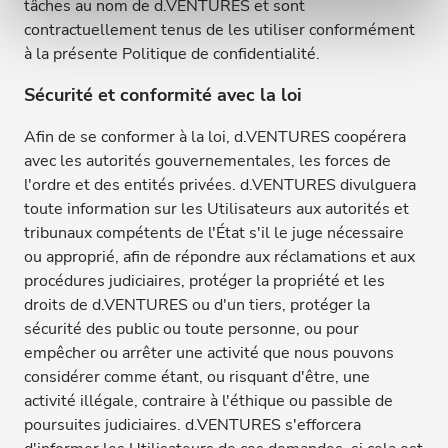
partageons également des informations sur l'utilisation de
tâches au nom de d.VENTURES et sont
notre site avec nos partenaires de médias sociaux, de
contractuellement tenus de les utiliser conformément
publicité et d'analyse, qui peuvent combiner celles-ci
à la présente Politique de confidentialité.
avec d'autres informations que vous leur avez fournies
Sécurité et conformité avec la loi
ou qu'ils ont collectées lors de votre utilisation de leurs
services.
Afin de se conformer à la loi, d.VENTURES coopérera
avec les autorités gouvernementales, les forces de
l'ordre et des entités privées. d.VENTURES divulguera
toute information sur les Utilisateurs aux autorités et
tribunaux compétents de l'État s'il le juge nécessaire
ou approprié, afin de répondre aux réclamations et aux
procédures judiciaires, protéger la propriété et les
droits de d.VENTURES ou d'un tiers, protéger la
sécurité des public ou toute personne, ou pour
empêcher ou arrêter une activité que nous pouvons
considérer comme étant, ou risquant d'être, une
activité illégale, contraire à l'éthique ou passible de
poursuites judiciaires. d.VENTURES s'efforcera