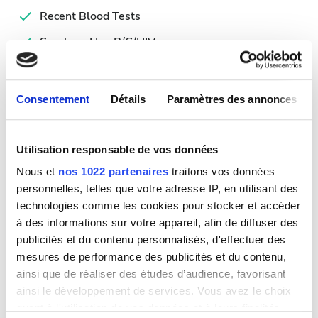
Recent Blood Tests
Serology Hep B/C/HIV
Jours de traitement disponibles
Consentement
Détails
Paramètres des annonces
Utilisation responsable de vos données
Août
2026
Nous et
nos 1022 partenaires
traitons vos données
personnelles, telles que votre adresse IP, en utilisant des
Lun.
Mar.
Mer.
Jeu.
Ven.
Sam.
Dim.
technologies comme les cookies pour stocker et accéder
à des informations sur votre appareil, afin de diffuser des
1
2
publicités et du contenu personnalisés, d'effectuer des
mesures de performance des publicités et du contenu,
3
4
5
6
7
8
9
ainsi que de réaliser des études d’audience, favorisant
ainsi le développement de services. Vous avez le choix
10
11
12
13
14
15
16
quant à l'utilisation de vos données et à leurs finalités.