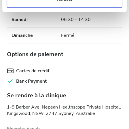
et les annonces, d'offrir des fonctionnalités relatives aux
Vendredi
06:30 - 20:00
médias sociaux et d'analyser notre trafic. Nous
partageons également des informations sur l'utilisation de
Samedi
06:30 - 14:30
notre site avec nos partenaires de médias sociaux, de
publicité et d'analyse, qui peuvent combiner celles-ci
Dimanche
Fermé
avec d'autres informations que vous leur avez fournies
ou qu'ils ont collectées lors de votre utilisation de leurs
services.
Options de paiement
Cartes de crédit
Bank Payment
Se rendre à la clinique
1-9 Barber Ave. Nepean Healthscope Private Hospital,
Kingswood, NSW, 2747 Sydney, Australie