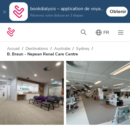
bookdialysis – application de voyage
Obtenir
Réservez votre dialyse en 3 étapes
FR
Accueil
Destinations
Australie
Sydney
B. Braun - Nepean Renal Care Centre