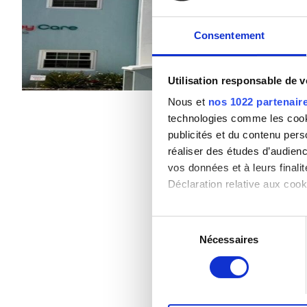
Patients porteurs de l’hépatite B
Rafraîchissements
Wi
Consentement
Patients porteurs de l’hépatite C
Par traitement
CEAM
Utilisation responsable de 
Dialyse HD 1 042 €
GHIC
Nous et
nos 1022 partenair
technologies comme les cooki
publicités et du contenu per
Équipements
réaliser des études d’audienc
vos données et à leurs final
Rafraîchissements
Déclaration relative aux cooki
Wi-Fi gratuit
Si vous le permettez, nous a
Sélection
Écrans TV
Collecter des informa
Nécessaires
du
Identifier votre appar
consentement
Transfert gratuit
digitales).
Pour en savoir plus sur le tr
Parking gratuit
Détails »
. Vous pouvez modifi