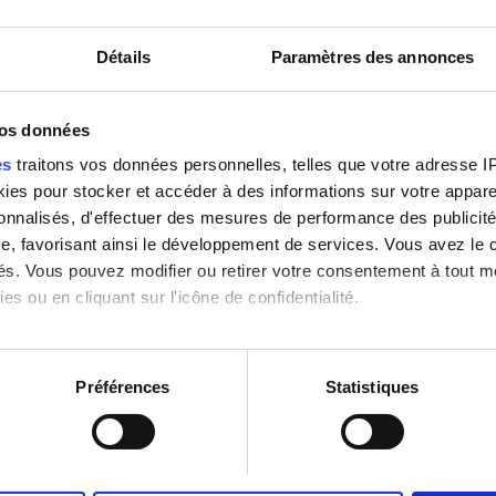
-Fi gratuit
Écrans TV
Détails
Paramètres des annonces
Réserver
vos données
es
traitons vos données personnelles, telles que votre adresse IP,
es pour stocker et accéder à des informations sur votre appareil
sonnalisés, d'effectuer des mesures de performance des publicité
e, favorisant ainsi le développement de services. Vous avez le ch
ités. Vous pouvez modifier ou retirer votre consentement à tout 
es ou en cliquant sur l'icône de confidentialité.
imerions également :
tions sur votre localisation géographique qui peuvent être précis
Préférences
Statistiques
eil en l'analysant activement pour en relever les caractéristique
aitement de vos données personnelles et définir vos préférences
er ou retirer votre consentement à tout moment à partir de la dé