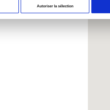
Autoriser la sélection
e personnaliser le contenu et les annonces, d'offrir des fonctio
rafic. Nous partageons également des informations sur l'utilisati
, de publicité et d'analyse, qui peuvent combiner celles-ci avec
ils ont collectées lors de votre utilisation de leurs services.