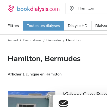
Filtres
Toutes les dialyses
Dialyse HD
Dialy
Accueil
Destinations
Bermudes
Hamilton
Type de dialyse
Distance
Nom
Toutes les dialyses
Hamilton, Bermudes
Appréciation
Dialyse HD
Prix
Dialyse HDF
Afficher 1 clinique en Hamilton
Accepte
Kidney Care Be
Patients porteurs du VIH
Hamilton, Bermudes
7,68 km d