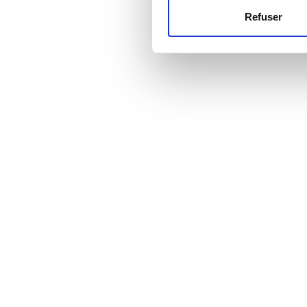
Refuser
Les cookies nous permettent d
Prix
sociaux et d'analyser notre t
partenaires de médias sociaux
EUR 0 - 100
vous leur avez fournies ou qu'
EUR 100 - 200
EUR 200 - 300
EUR 300+
Sessions
Matin
Après-midi
Fin d’après-midi