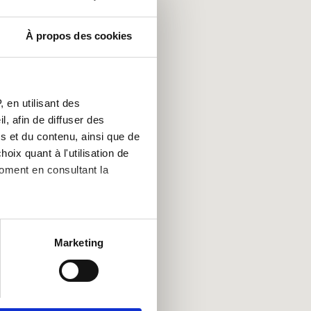
À propos des cookies
 en utilisant des
, afin de diffuser des
s et du contenu, ainsi que de
oix quant à l'utilisation de
moment en consultant la
es à plusieurs mètres près
Marketing
s spécifiques (empreintes
, reportez-vous à la
section «
claration sur les cookies.