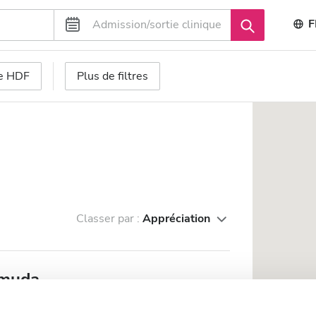
F
se HDF
Plus de filtres
Classer par :
Appréciation
rmuda
u centre-ville