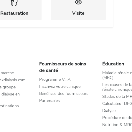
Restauration
Visite
Fournisseurs de soins
Éducation
de santé
 marche
Maladie rénale 
(MRC)
Programme V.I.P.
okdialysis.com
Les causes de l
Inscrivez votre clinique
e groupe
rénale chroniqu
Bénéfices des fournisseurs
 dialyse en
Stades de la M
Partenaires
Calculateur DF
estinations
Dialyse
Procédure de di
Nutrition & MR