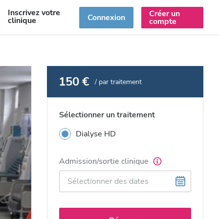
Inscrivez votre
Créer un
R
Connexion
clinique
compte
150 €
/ par traitement
Sélectionner un traitement
Dialyse HD
Admission/sortie clinique