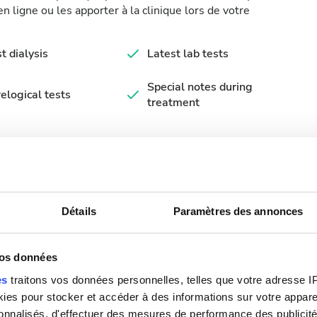
 ligne ou les apporter à la clinique lors de votre
st dialysis
Latest lab tests
Special notes during
elogical tests
treatment
cular access
nibles
Détails
Paramètres des annonces
vos données
es
traitons vos données personnelles, telles que votre adresse IP,
es pour stocker et accéder à des informations sur votre appareil
Septembre
2026
sonnalisés, d'effectuer des mesures de performance des publicité