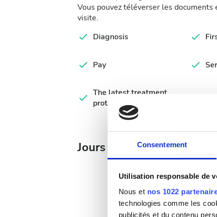
Vous pouvez téléverser les documents en
visite.
Diagnosis
Fir
Pay
Ser
The latest treatment
Vas
protocol
Jours de traitement dispo
Consentement
Utilisation responsable de 
Nous et
nos 1022 partenair
technologies comme les cooki
Août
2026
publicités et du contenu per