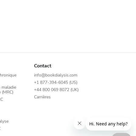
Contact
chronique
info@bookdialysis.com
+1 877-394-6045 (US)
a maladie
+44 800 069 8072 (UK)
e (MRC)
Carrières
RC
G
alyse
C