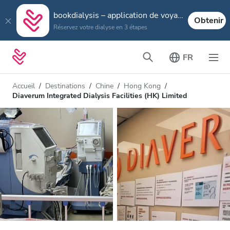
bookdialysis – application de voyage
Obtenir
Réservez votre dialyse en 3 étapes
FR
Accueil
Destinations
Chine
Hong Kong
Diaverum Integrated Dialysis Facilities (HK) Limited