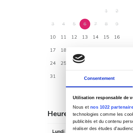
1
2
3
4
5
6
7
8
9
10
11
12
13
14
15
16
17
18
19
20
21
22
23
24
25
26
27
28
29
30
31
Consentement
Utilisation responsable de 
Nous et
nos 1022 partenair
Heures d’ouverture
technologies comme les cooki
publicités et du contenu per
réaliser des études d’audienc
Lundi