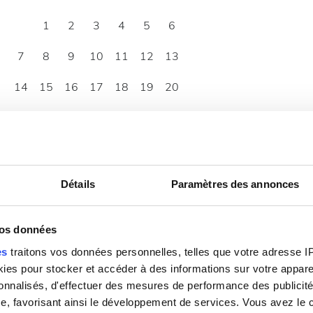
1
2
3
4
5
6
7
8
9
10
11
12
13
14
15
16
17
18
19
20
21
22
23
24
25
26
27
28
29
30
Détails
Paramètres des annonces
vos données
es
traitons vos données personnelles, telles que votre adresse IP,
es pour stocker et accéder à des informations sur votre appareil
sonnalisés, d'effectuer des mesures de performance des publicité
e, favorisant ainsi le développement de services. Vous avez le ch
07:30 - 17:30