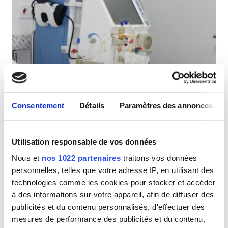
Parking gratuit
Prix
EUR 0 - 100
EUR 100 - 200
Markaz Faisal
Consentement
Détails
Paramètres des annonces
EUR 200 - 300
Gizeh, Égypte
0,35 km du centre-ville
EUR 300+
Utilisation responsable de vos données
Par traitement
Nous et
nos 1022 partenaires
traitons vos données
Réserver
Sessions
Dialyse HD 90 €
personnelles, telles que votre adresse IP, en utilisant des
technologies comme les cookies pour stocker et accéder
Matin
à des informations sur votre appareil, afin de diffuser des
publicités et du contenu personnalisés, d'effectuer des
Après-midi
mesures de performance des publicités et du contenu,