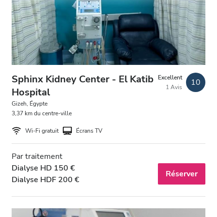
Patients porteurs du VIH
Patients porteurs de l’hépatite B
Patients porteurs de l’hépatite C
CEAM
Sphinx Kidney Center - El Katib
Excellent
10
1 Avis
GHIC
Hospital
Gizeh, Égypte
3,37 km du centre-ville
Équipements
Wi-Fi gratuit
Écrans TV
Rafraîchissements
Par traitement
Wi-Fi gratuit
Dialyse HD 150 €
Réserver
Dialyse HDF 200 €
Écrans TV
Transfert gratuit