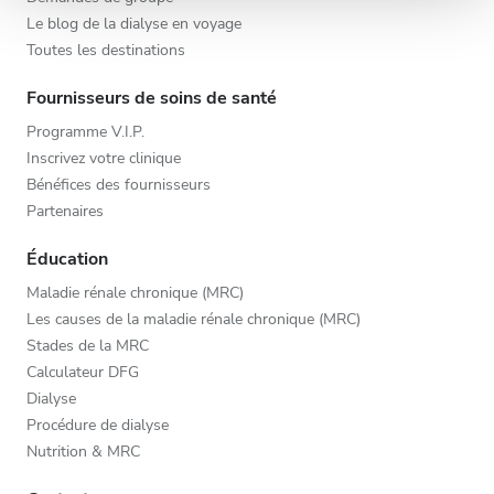
publicité et d'analyse, qui peuvent combiner celles-ci
Le blog de la dialyse en voyage
avec d'autres informations que vous leur avez fournies
Toutes les destinations
ou qu'ils ont collectées lors de votre utilisation de leurs
services.
Fournisseurs de soins de santé
Programme V.I.P.
Inscrivez votre clinique
Bénéfices des fournisseurs
Partenaires
Éducation
Maladie rénale chronique (MRC)
Les causes de la maladie rénale chronique (MRC)
Stades de la MRC
Calculateur DFG
Dialyse
Procédure de dialyse
Nutrition & MRC