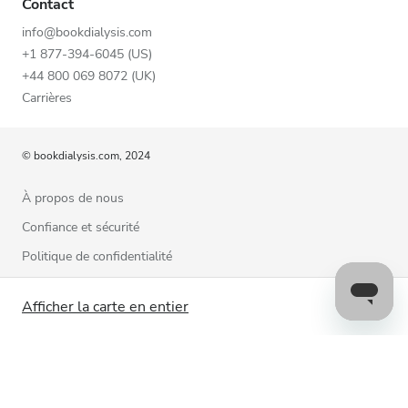
Contact
info@bookdialysis.com
+1 877-394-6045 (US)
+44 800 069 8072 (UK)
Carrières
© bookdialysis.com, 2024
À propos de nous
Confiance et sécurité
Politique de confidentialité
Conditions d’utilisation
Afficher la carte en entier
Politique relative aux cookies
Contactez-nous