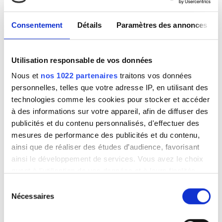
Parking gratuit
Consentement
Détails
Paramètres des annonces
Prix
Utilisation responsable de vos données
EUR 0 - 100
Nous et
nos 1022 partenaires
traitons vos données
EUR 100 - 200
personnelles, telles que votre adresse IP, en utilisant des
technologies comme les cookies pour stocker et accéder
EUR 200 - 300
à des informations sur votre appareil, afin de diffuser des
Lasnamäe Clinic
publicités et du contenu personnalisés, d'effectuer des
EUR 300+
Tallinn, Estonie
mesures de performance des publicités et du contenu,
6,35 km du centre-ville
ainsi que de réaliser des études d’audience, favorisant
Couvert par la CEAM
ainsi le développement de services. Vous avez le choix
Sessions
quant à l'utilisation de vos données et à leurs finalités.
Rafraîchissements
Wi-Fi gratuit
Écrans TV
Vous pouvez modifier ou retirer votre consentement à
Parking gratuit
Matin
Sélection
tout moment en consultant la Déclaration relative aux
Nécessaires
du
Après-midi
cookies ou en cliquant sur l'icône de confidentialité.
Par traitement
consentement