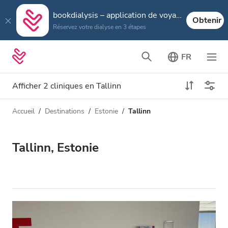
bookdialysis – application de voyage
Obtenir
Réservez votre dialyse en 3 étapes
FR
Afficher 2 cliniques en Tallinn
Accueil
Destinations
Estonie
Tallinn
Type de dialyse
Distance
Nom
Toutes les dialyses
Tallinn, Estonie
Appréciation
Dialyse HD
Prix
Dialyse HDF
Accepte