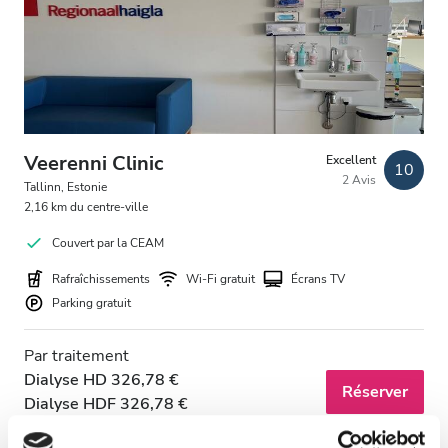
Patients porteurs du VIH
Patients porteurs de l’hépatite B
Patients porteurs de l’hépatite C
CEAM
Veerenni Clinic
Excellent
10
2 Avis
GHIC
Tallinn, Estonie
2,16 km du centre-ville
Couvert par la CEAM
Équipements
Rafraîchissements
Wi-Fi gratuit
Écrans TV
Parking gratuit
Rafraîchissements
Wi-Fi gratuit
Par traitement
Dialyse HD 326,78 €
Écrans TV
Réserver
Dialyse HDF 326,78 €
Transfert gratuit