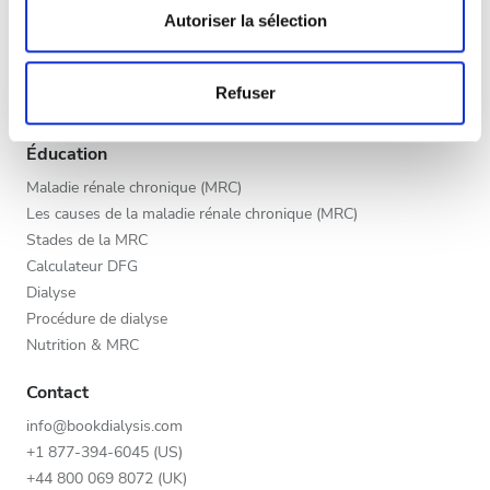
Fin d’après-midi
déclaration sur les cookies.
Autoriser la sélection
Programme V.I.P.
Soir
Inscrivez votre clinique
Les cookies nous permettent de personnaliser le contenu
Bénéfices des fournisseurs
Refuser
et les annonces, d'offrir des fonctionnalités relatives aux
Partenaires
médias sociaux et d'analyser notre trafic. Nous
Appréciation
partageons également des informations sur l'utilisation de
Éducation
notre site avec nos partenaires de médias sociaux, de
Bien
Maladie rénale chronique (MRC)
publicité et d'analyse, qui peuvent combiner celles-ci
Les causes de la maladie rénale chronique (MRC)
Très bien
avec d'autres informations que vous leur avez fournies
Stades de la MRC
ou qu'ils ont collectées lors de votre utilisation de leurs
Calculateur DFG
Excellent
services.
Dialyse
Procédure de dialyse
Nutrition & MRC
Contact
info@bookdialysis.com
+1 877-394-6045 (US)
+44 800 069 8072 (UK)