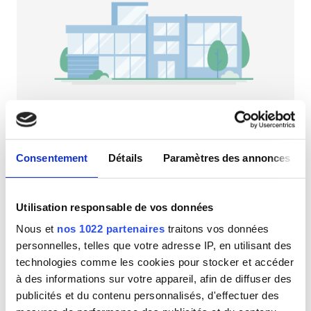
Patients porteurs du VIH
Patients porteurs de l’hépatite B
Patients porteurs de l’hépatite C
CEAM
GHIC
NephroPlus at Urban Hospital
Dahod, Inde
Consentement
Détails
Paramètres des annonces
0,88 km du centre-ville
Équipements
Rafraîchissements
Wi-Fi gratuit
Écrans TV
Utilisation responsable de vos données
Rafraîchissements
Par traitement
Nous et
nos 1022 partenaires
traitons vos données
Wi-Fi gratuit
Dialyse HD 79 €
personnelles, telles que votre adresse IP, en utilisant des
Réserver
Dialyse HDF 89 €
technologies comme les cookies pour stocker et accéder
Écrans TV
à des informations sur votre appareil, afin de diffuser des
Transfert gratuit
publicités et du contenu personnalisés, d'effectuer des