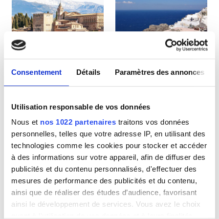
Patients porteurs du VIH
Patients porteurs de l’hépatite B
Patients porteurs de l’hépatite C
CEAM
Consentement
Détails
Paramètres des annonces
Espagne
Grèce
GHIC
Utilisation responsable de vos données
Nous et
nos 1022 partenaires
traitons vos données
Équipements
personnelles, telles que votre adresse IP, en utilisant des
technologies comme les cookies pour stocker et accéder
Rafraîchissements
à des informations sur votre appareil, afin de diffuser des
Wi-Fi gratuit
publicités et du contenu personnalisés, d'effectuer des
mesures de performance des publicités et du contenu,
Écrans TV
ainsi que de réaliser des études d’audience, favorisant
ainsi le développement de services. Vous avez le choix
Transfert gratuit
quant à l'utilisation de vos données et à leurs finalités.