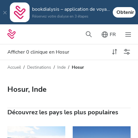
bookdialysis – application de voyage
Obtenir
Réservez votre dialyse en 3 étapes
FR
Afficher 0 clinique en Hosur
Accueil
Destinations
Inde
Hosur
Type de dialyse
Distance
Nom
Toutes les dialyses
Hosur, Inde
Appréciation
Dialyse HD
Prix
Dialyse HDF
Découvrez les pays les plus populaires
Accepte