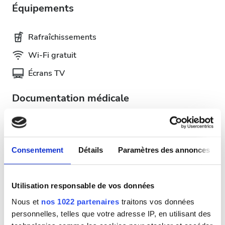
Équipements
Rafraîchissements
Wi-Fi gratuit
Écrans TV
Documentation médicale
Cette clinique exige une documentation médicale
spécifique pour les traitements de dialyse. Vous
pouvez téléverser les documents en ligne ou les
Consentement
Détails
Paramètres des annonces
apporter à la clinique lors de votre visite.
INTERNATIONAL DIALYSIS REQUEST Clinical
Utilisation responsable de vos données
Information & Patient Identification Form
Nous et
nos 1022 partenaires
traitons vos données
Jours de traitement disponibles
personnelles, telles que votre adresse IP, en utilisant des