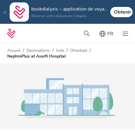
bookdialysis – application de voyage
Obtenir
Réservez votre dialyse en 3 étapes
FR
Accueil
Destinations
Inde
Dhanbad
NephroPlus at Asarfi Hospital