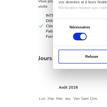
Vous pouvez téléverser les documents en
vos données et à leurs final
visite.
Déclaration relative aux cooki
INTERNATIONAL
Si vous le permettez, nous a
DIALYSIS REQUEST
Sélection
Clinical Information &
Collecter des informa
Nécessaires
du
Patient Identification
Identifier votre appar
consentement
Form
digitales).
Pour en savoir plus sur le tr
Détails »
. Vous pouvez modifi
Refuser
Jours de traitement dispo
Les cookies nous permettent d
sociaux et d'analyser notre t
partenaires de médias sociaux
vous leur avez fournies ou qu'
Août
2026
Lun.
Mar.
Mer.
Jeu.
Ven.
Sam.
Dim.