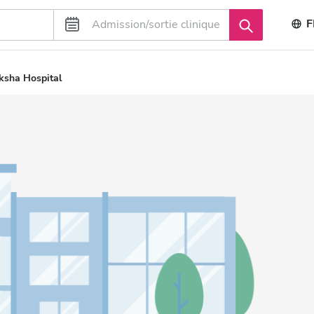
F
ksha Hospital