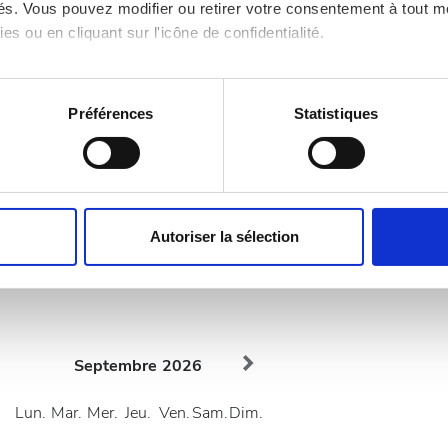
 ligne ou les apporter à la clinique lors de votre
ités. Vous pouvez modifier ou retirer votre consentement à tout 
es ou en cliquant sur l'icône de confidentialité.
imerions également :
tions sur votre localisation géographique qui peuvent être précis
Préférences
Statistiques
eil en l'analysant activement pour en relever les caractéristique
aitement de vos données personnelles et définir vos préférences
er ou retirer votre consentement à tout moment à partir de la dé
Autoriser la sélection
nibles
e personnaliser le contenu et les annonces, d'offrir des fonctio
rafic. Nous partageons également des informations sur l'utilisati
, de publicité et d'analyse, qui peuvent combiner celles-ci avec
ils ont collectées lors de votre utilisation de leurs services.
Septembre
2026
Lun.
Mar.
Mer.
Jeu.
Ven.
Sam.
Dim.