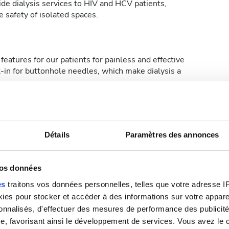
de dialysis services to HIV and HCV patients,
 safety of isolated spaces.
features for our patients for painless and effective
t-in for buttonhole needles, which make dialysis a
Détails
Paramètres des annonces
Fi gratuit
Écrans TV
vos données
es
traitons vos données personnelles, telles que votre adresse IP,
es pour stocker et accéder à des informations sur votre appareil
sonnalisés, d'effectuer des mesures de performance des publicité
médicale spécifique pour les traitements de dialyse.
e, favorisant ainsi le développement de services. Vous avez le ch