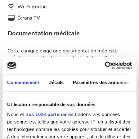
Wi-Fi gratuit
Écrans TV
Documentation médicale
Cette clinique exige une documentation médicale
spécifique pour les traitements de dialyse. Vous
pouvez téléverser les documents en ligne ou les
apporter à la clinique lors de votre visite.
INTERNATIONAL DIALYSIS REQUEST Clinical
Consentement
Détails
Paramètres des annonces
Information & Patient Identification Form
Jours de traitement disponibles
Utilisation responsable de vos données
Nous et
nos 1022 partenaires
traitons vos données
personnelles, telles que votre adresse IP, en utilisant des
technologies comme les cookies pour stocker et accéder
à des informations sur votre appareil, afin de diffuser des