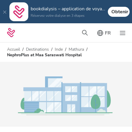
bookdialysis – application de voyage
Obtenir
Réservez votre dialyse en 3 étapes
FR
Accueil
Destinations
Inde
Mathura
NephroPlus at Maa Saraswati Hospital