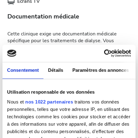
Écrans TV
Documentation médicale
Cette clinique exige une documentation médicale
spécifique pour les traitements de dialyse. Vous
pouvez téléverser les documents en ligne ou les
apporter à la clinique lors de votre visite.
INTERNATIONAL DIALYSIS REQUEST Clinical
Consentement
Détails
Paramètres des annonces
Information & Patient Identification Form
Jours de traitement disponibles
Utilisation responsable de vos données
Nous et
nos 1022 partenaires
traitons vos données
personnelles, telles que votre adresse IP, en utilisant des
technologies comme les cookies pour stocker et accéder
à des informations sur votre appareil, afin de diffuser des
Août
2026
publicités et du contenu personnalisés, d'effectuer des