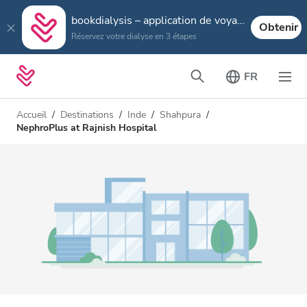
bookdialysis – application de voyage
Obtenir
Réservez votre dialyse en 3 étapes
FR
Accueil
Destinations
Inde
Shahpura
NephroPlus at Rajnish Hospital