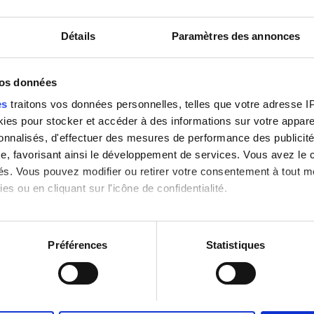
Détails
Paramètres des annonces
vos données
Portugal
Italie
es
traitons vos données personnelles, telles que votre adresse IP,
es pour stocker et accéder à des informations sur votre appareil
sonnalisés, d'effectuer des mesures de performance des publicité
e, favorisant ainsi le développement de services. Vous avez le ch
ités. Vous pouvez modifier ou retirer votre consentement à tout 
es ou en cliquant sur l'icône de confidentialité.
imerions également :
tions sur votre localisation géographique qui peuvent être précis
Préférences
Statistiques
eil en l'analysant activement pour en relever les caractéristique
aitement de vos données personnelles et définir vos préférences
er ou retirer votre consentement à tout moment à partir de la dé