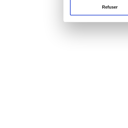
Refuser
Les cookies nous permettent d
Prix
sociaux et d'analyser notre t
partenaires de médias sociaux
EUR 0 - 100
vous leur avez fournies ou qu'
EUR 100 - 200
EUR 200 - 300
EUR 300+
Sessions
Matin
Après-midi
Fin d’après-midi