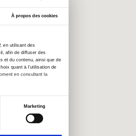
À propos des cookies
France
Tur
 en utilisant des
, afin de diffuser des
s et du contenu, ainsi que de
oix quant à l'utilisation de
moment en consultant la
es à plusieurs mètres près
Marketing
s spécifiques (empreintes
, reportez-vous à la
section «
claration sur les cookies.