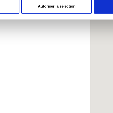
Autoriser la sélection
e personnaliser le contenu et les annonces, d'offrir des fonctio
rafic. Nous partageons également des informations sur l'utilisati
, de publicité et d'analyse, qui peuvent combiner celles-ci avec
ils ont collectées lors de votre utilisation de leurs services.