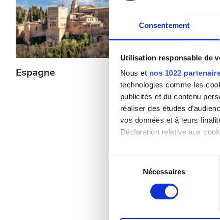
Patients porteurs de l’hépatite B
Consentement
Patients porteurs de l’hépatite C
CEAM
Utilisation responsable de 
GHIC
Espagne
Grèce
Nous et
nos 1022 partenair
technologies comme les cooki
publicités et du contenu per
Équipements
réaliser des études d’audienc
vos données et à leurs final
Rafraîchissements
Déclaration relative aux cooki
Wi-Fi gratuit
Si vous le permettez, nous a
Sélection
Écrans TV
Collecter des informa
Nécessaires
du
Identifier votre appar
consentement
Transfert gratuit
digitales).
Pour en savoir plus sur le tr
Parking gratuit
Détails »
. Vous pouvez modifi