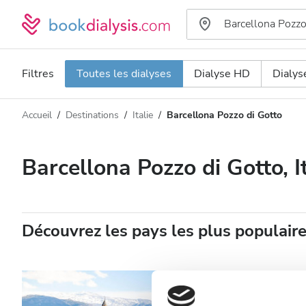
Filtres
Toutes les dialyses
Dialyse HD
Dialy
Accueil
Destinations
Italie
Barcellona Pozzo di Gotto
Type de dialyse
Distance
Nom
Toutes les dialyses
Barcellona Pozzo di Gotto, It
Appréciation
Dialyse HD
Prix
Dialyse HDF
Découvrez les pays les plus populair
Accepte
Patients porteurs du VIH