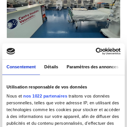
Patients porteurs du VIH
Patients porteurs de l’hépatite B
Patients porteurs de l’hépatite C
CEAM
Nefrocenter Centro Emodialisi Vesuviana
GHIC
s.r.l.
San Giuseppe, Italie
0,34 km du centre-ville
Consentement
Détails
Paramètres des annonces
Équipements
Rafraîchissements
Wi-Fi gratuit
Écrans TV
Transfert gratuit
Parking gratuit
Rafraîchissements
Utilisation responsable de vos données
Nous et
nos 1022 partenaires
traitons vos données
Wi-Fi gratuit
Par traitement
personnelles, telles que votre adresse IP, en utilisant des
Dialyse HD 250 €
Réserver
Écrans TV
technologies comme les cookies pour stocker et accéder
Dialyse HDF 250 €
à des informations sur votre appareil, afin de diffuser des
Transfert gratuit
publicités et du contenu personnalisés, d'effectuer des