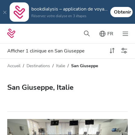
bookdialysis – application de voyage
Obtenir
Réservez votre dialyse en 3 étapes
FR
Afficher 1 clinique en San Giuseppe
Accueil
Destinations
Italie
San Giuseppe
Type de dialyse
Distance
Nom
Toutes les dialyses
San Giuseppe, Italie
Appréciation
Dialyse HD
Prix
Dialyse HDF
Accepte