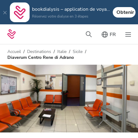
bookdialysis – application de voyage
Obtenir
Réservez votre dialyse en 3 étapes
FR
Accueil
Destinations
Italie
Sicile
Diaverum Centro Rene di Adrano