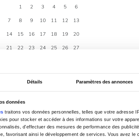
1
2
3
4
5
6
7
8
9
10
11
12
13
14
15
16
17
18
19
20
21
22
23
24
25
26
27
28
29
30
Détails
Paramètres des annonces
vos données
es
traitons vos données personnelles, telles que votre adresse IP,
es pour stocker et accéder à des informations sur votre appareil
sonnalisés, d'effectuer des mesures de performance des publicité
07:00 - 21:00
e, favorisant ainsi le développement de services. Vous avez le ch