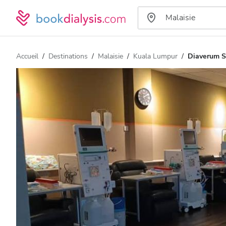
Accueil
Destinations
Malaisie
Kuala Lumpur
Diaverum Sr