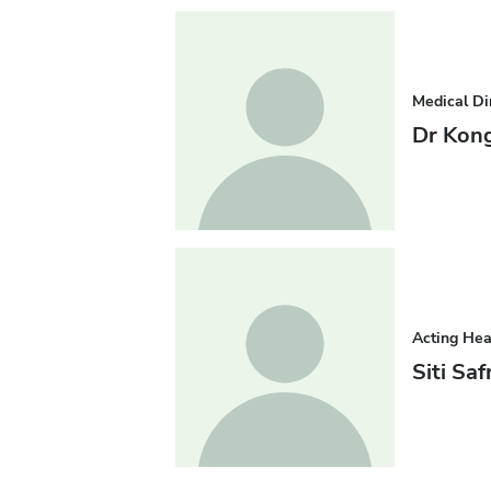
Medical Di
Dr Kon
Acting He
Siti Sa