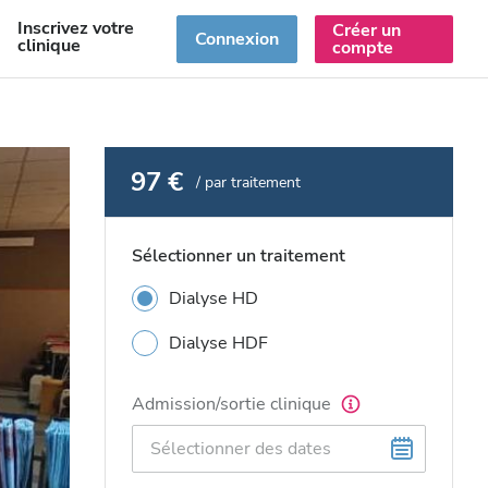
Inscrivez votre
Créer un
R
Connexion
clinique
compte
97 €
/ par traitement
Sélectionner un traitement
Dialyse HD
Dialyse HDF
Admission/sortie clinique