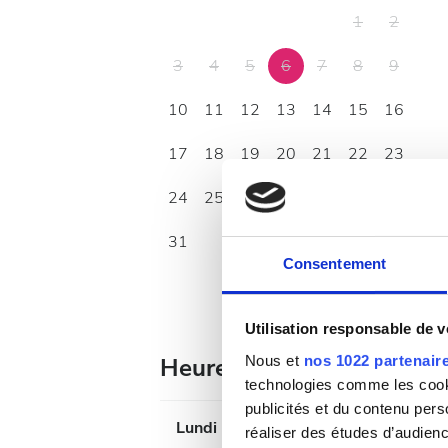
1
2
3
4
5
6
7
8
9
10
11
12
13
14
15
16
17
18
19
20
21
22
23
24
25
26
27
28
29
30
31
Consentement
Utilisation responsable de 
Nous et
nos 1022 partenair
Heures d’ouverture
technologies comme les cooki
publicités et du contenu per
Lundi
réaliser des études d’audienc