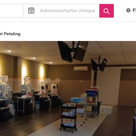
F
i Petaling