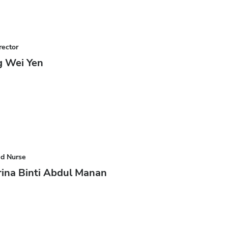
rector
g Wei Yen
ad Nurse
frina Binti Abdul Manan