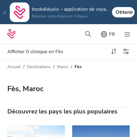
bookdialysis – application de voyage
Obtenir
Réservez votre dialyse en 3 étapes
FR
Afficher 0 clinique en Fès
Accueil
Destinations
Maroc
Fès
Type de dialyse
Distance
Nom
Toutes les dialyses
Fès, Maroc
Appréciation
Dialyse HD
Prix
Dialyse HDF
Découvrez les pays les plus populaires
Accepte