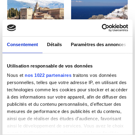
Patients porteurs du VIH
Patients porteurs de l’hépatite B
Patients porteurs de l’hépatite C
CEAM
Consentement
Détails
Paramètres des annonces
Espagne
Grèce
GHIC
Utilisation responsable de vos données
Nous et
nos 1022 partenaires
traitons vos données
Équipements
personnelles, telles que votre adresse IP, en utilisant des
technologies comme les cookies pour stocker et accéder
Rafraîchissements
à des informations sur votre appareil, afin de diffuser des
Wi-Fi gratuit
publicités et du contenu personnalisés, d'effectuer des
mesures de performance des publicités et du contenu,
Écrans TV
ainsi que de réaliser des études d’audience, favorisant
ainsi le développement de services. Vous avez le choix
Transfert gratuit
quant à l'utilisation de vos données et à leurs finalités.