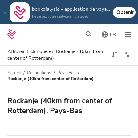
bookdialysis – application de voyage
Obtenir
Réservez votre dialyse en 3 étapes
FR
Afficher 1 clinique en Rockanje (40km from
center of Rotterdam)
Accueil
Destinations
Pays-Bas
Type de dialyse
Distance
Rockanje (40km from center of Rotterdam)
Nom
Toutes les dialyses
Rockanje (40km from center of
Appréciation
Dialyse HD
Rotterdam), Pays-Bas
Prix
Dialyse HDF
Accepte