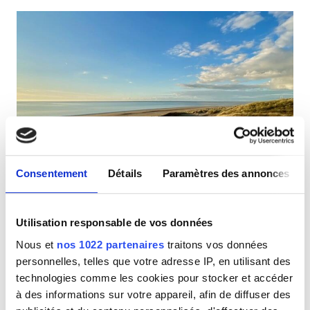
Patients porteurs du VIH
Patients porteurs de l’hépatite B
Patients porteurs de l’hépatite C
CEAM
GHIC
Dialyse Kliniek Nederland
Excellent
10
3 Avis
Consentement
Détails
Paramètres des annonces
Rockanje (40km from center of Rotterdam), Pays-Bas
Équipements
0,27 km du centre-ville
Couvert par la CEAM
Couvert par la GHIC
Utilisation responsable de vos données
Rafraîchissements
Rafraîchissements
Wi-Fi gratuit
Parking gratuit
Nous et
nos 1022 partenaires
traitons vos données
Wi-Fi gratuit
personnelles, telles que votre adresse IP, en utilisant des
Par traitement
technologies comme les cookies pour stocker et accéder
Écrans TV
Réserver
Dialyse HD 625 €
à des informations sur votre appareil, afin de diffuser des
Transfert gratuit