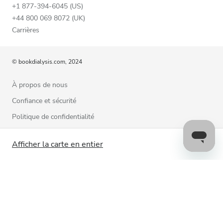
+1 877-394-6045 (US)
+44 800 069 8072 (UK)
Carrières
© bookdialysis.com, 2024
À propos de nous
Confiance et sécurité
Politique de confidentialité
Conditions d’utilisation
Afficher la carte en entier
Politique relative aux cookies
Contactez-nous