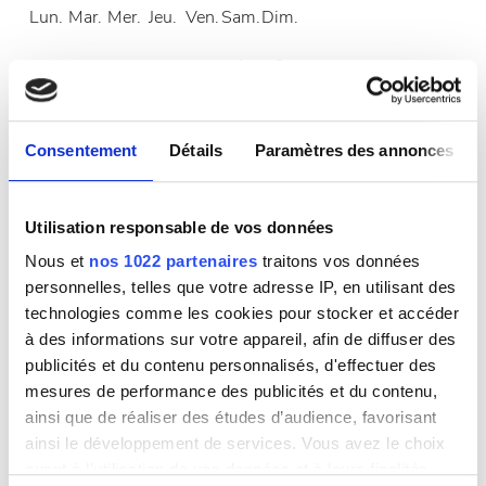
Lun.
Mar.
Mer.
Jeu.
Ven.
Sam.
Dim.
1
2
3
4
5
6
7
8
9
Consentement
Détails
Paramètres des annonces
10
11
12
13
14
15
16
17
18
19
20
21
22
23
Utilisation responsable de vos données
24
25
26
27
28
29
30
Nous et
nos 1022 partenaires
traitons vos données
personnelles, telles que votre adresse IP, en utilisant des
31
technologies comme les cookies pour stocker et accéder
à des informations sur votre appareil, afin de diffuser des
Heures d’ouverture
publicités et du contenu personnalisés, d'effectuer des
mesures de performance des publicités et du contenu,
ainsi que de réaliser des études d’audience, favorisant
ainsi le développement de services. Vous avez le choix
Lundi
07:00 - 19:00
quant à l'utilisation de vos données et à leurs finalités.