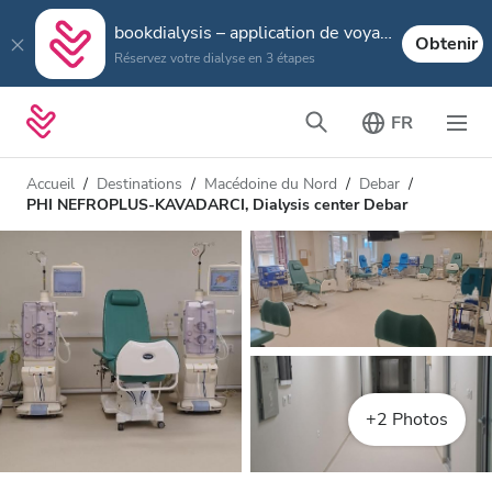
bookdialysis – application de voyage
Obtenir
Réservez votre dialyse en 3 étapes
FR
Accueil
Destinations
Macédoine du Nord
Debar
PHI NEFROPLUS-KAVADARCI, Dialysis center Debar
+2 Photos