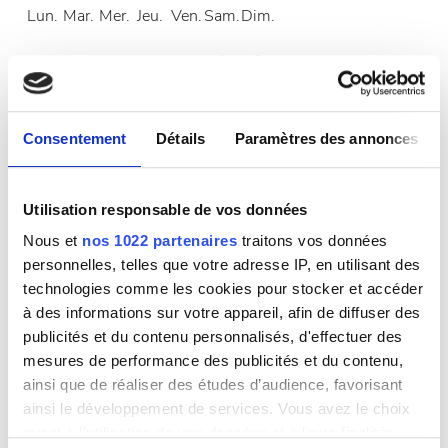
Lun.
Mar.
Mer.
Jeu.
Ven.
Sam.
Dim.
1
2
3
4
5
6
7
8
9
Consentement
Détails
Paramètres des annonces
10
11
12
13
14
15
16
17
18
19
20
21
22
23
Utilisation responsable de vos données
24
25
26
27
28
29
30
Nous et
nos 1022 partenaires
traitons vos données
personnelles, telles que votre adresse IP, en utilisant des
31
technologies comme les cookies pour stocker et accéder
à des informations sur votre appareil, afin de diffuser des
Heures d’ouverture
publicités et du contenu personnalisés, d'effectuer des
mesures de performance des publicités et du contenu,
ainsi que de réaliser des études d’audience, favorisant
ainsi le développement de services. Vous avez le choix
Lundi
07:00 - 19:00
quant à l'utilisation de vos données et à leurs finalités.