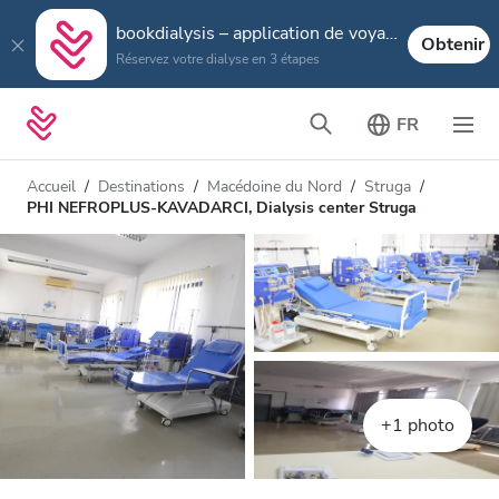
bookdialysis – application de voyage
Obtenir
Réservez votre dialyse en 3 étapes
FR
Accueil
Destinations
Macédoine du Nord
Struga
PHI NEFROPLUS-KAVADARCI, Dialysis center Struga
+1 photo