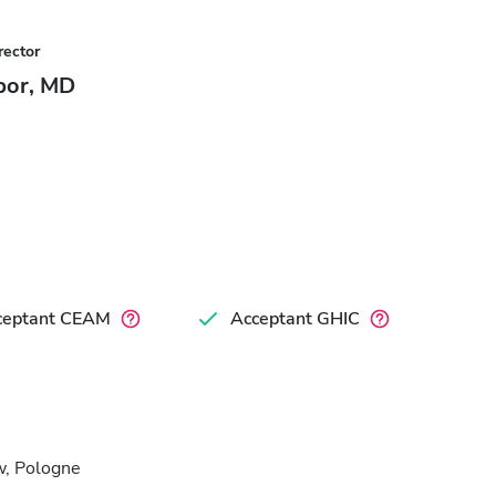
rector
bor, MD
ceptant CEAM
Acceptant GHIC
w, Pologne