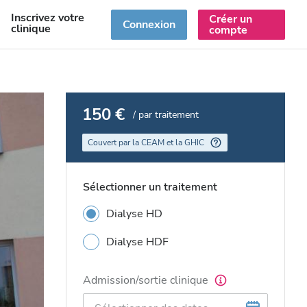
Inscrivez votre
Créer un
R
Connexion
clinique
compte
150 €
/ par traitement
Couvert par la CEAM et la GHIC
Sélectionner un traitement
Dialyse HD
Dialyse HDF
Admission/sortie clinique