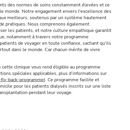
ents des normes de soins constamment élevées et ce
s le monde. Notre engagement envers l'excellence des
icaux meilleurs, soutenus par un système hautement
t de pratiques. Nous comprenons également
er les patients, et notre culture empathique garantit
ique, notamment à travers notre programme
atients de voyager en toute confiance, sachant qu'ils
rtout dans le monde. Car chacun mérite de vivre
 cette clinique vous rend éligible au programme
ions spéciales applicables, plus d’informations sur
y-fly-back-programme
). Ce programme facilite et
micile pour les patients dialysés inscrits sur une liste
ransplantation pendant leur voyage.