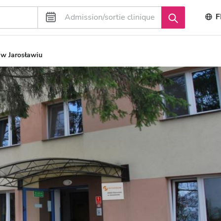
F
w Jarosławiu