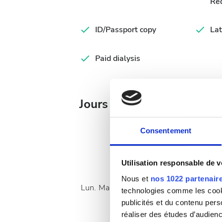
Re
ID/Passport copy
Lat
Paid dialysis
Jours de traitement dispo
Consentement
Utilisation responsable de 
Août
2026
Nous et
nos 1022 partenair
Lun.
Mar.
Mer.
Jeu.
Ven.
Sam.
Dim.
technologies comme les cooki
publicités et du contenu per
1
2
réaliser des études d’audienc