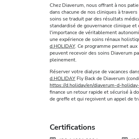
Chez Diaverum, nous offrant à nos pati
dans chacune de nos cliniques à traver
soins se traduit par des résultats méd
standardisé de gouvernance clinique e
l'importance de véritablement autonomis
une expérience de soins rénaux holist
d.HOLIDAY
. Ce programme permet aux p
peuvent recevoir des soins Diaverum pa
pleinement.
Réserver votre dialyse de vacances dans
d.HOLIDAY
Fly Back de Diaverum (condit
https://d.holiday/en/diaverum-d-holida
finance un retour rapide et sécurisé à do
de greffe et qui reçoivent un appel de t
Certifications