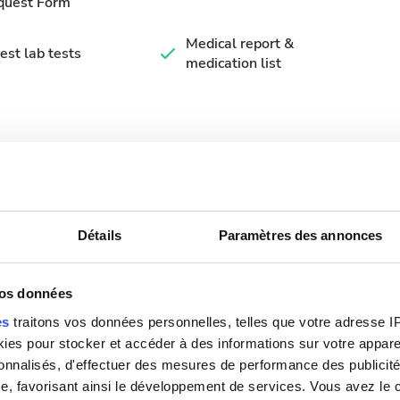
quest Form
Medical report &
est lab tests
medication list
nibles
Détails
Paramètres des annonces
vos données
Septembre
2026
es
traitons vos données personnelles, telles que votre adresse IP,
Lun.
Mar.
Mer.
Jeu.
Ven.
Sam.
Dim.
es pour stocker et accéder à des informations sur votre appareil
sonnalisés, d'effectuer des mesures de performance des publicité
1
2
3
4
5
6
e, favorisant ainsi le développement de services. Vous avez le ch