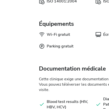
ISO 14001:2004
IS
Équipements
Wi-Fi gratuit
Éc
Parking gratuit
Documentation médicale
Cette clinique exige une documentation 
Vous pouvez téléverser les documents en
visite.
Di
Blood test results (HIV,
Pat
HBV, HCV)