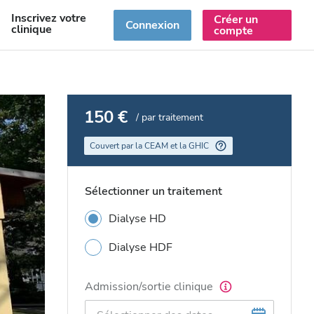
Inscrivez votre
Créer un
R
Connexion
clinique
compte
150 €
/ par traitement
Couvert par la CEAM et la GHIC
Sélectionner un traitement
Dialyse HD
Dialyse HDF
Admission/sortie clinique