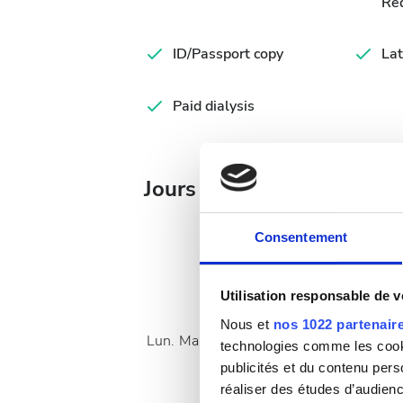
Re
ID/Passport copy
Lat
Paid dialysis
Jours de traitement dispo
Consentement
Utilisation responsable de 
Août
2026
Nous et
nos 1022 partenair
Lun.
Mar.
Mer.
Jeu.
Ven.
Sam.
Dim.
technologies comme les cooki
publicités et du contenu per
1
2
réaliser des études d’audienc