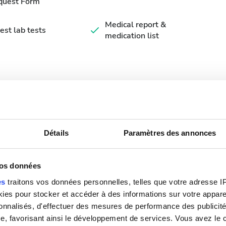
quest Form
Medical report &
est lab tests
medication list
nibles
Détails
Paramètres des annonces
vos données
Septembre
2026
es
traitons vos données personnelles, telles que votre adresse IP,
Lun.
Mar.
Mer.
Jeu.
Ven.
Sam.
Dim.
es pour stocker et accéder à des informations sur votre appareil
sonnalisés, d'effectuer des mesures de performance des publicité
1
2
3
4
5
6
e, favorisant ainsi le développement de services. Vous avez le ch