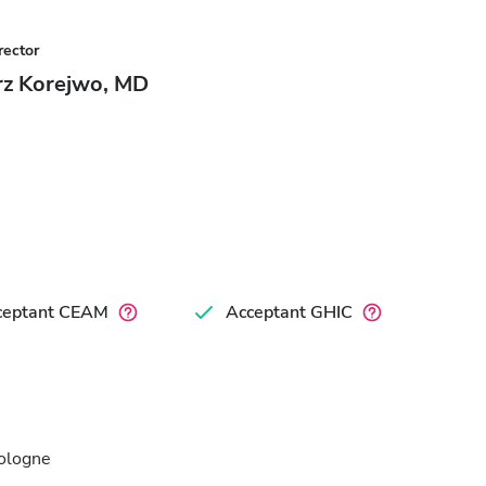
rector
rz Korejwo, MD
ceptant CEAM
Acceptant GHIC
Pologne