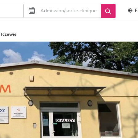
F
Tczewie