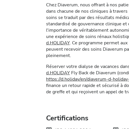
Chez Diaverum, nous offrant à nos pati
dans chacune de nos cliniques à traver
soins se traduit par des résultats méd
standardisé de gouvernance clinique e
l'importance de véritablement autonomis
une expérience de soins rénaux holist
d.HOLIDAY
. Ce programme permet aux p
peuvent recevoir des soins Diaverum pa
pleinement.
Réserver votre dialyse de vacances dans
d.HOLIDAY
Fly Back de Diaverum (condit
https://d.holiday/en/diaverum-d-holida
finance un retour rapide et sécurisé à do
de greffe et qui reçoivent un appel de t
Certifications