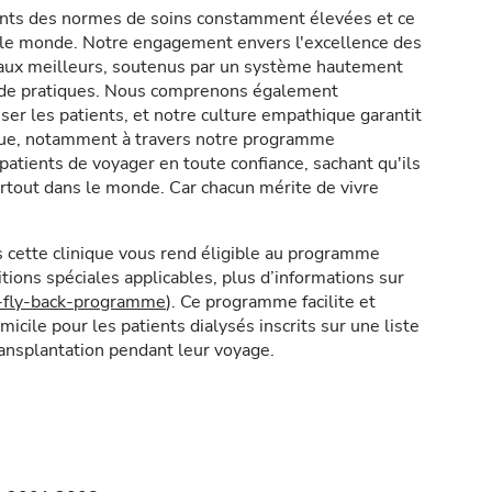
ents des normes de soins constamment élevées et ce
s le monde. Notre engagement envers l'excellence des
icaux meilleurs, soutenus par un système hautement
t de pratiques. Nous comprenons également
er les patients, et notre culture empathique garantit
ique, notamment à travers notre programme
atients de voyager en toute confiance, sachant qu'ils
rtout dans le monde. Car chacun mérite de vivre
 cette clinique vous rend éligible au programme
ions spéciales applicables, plus d’informations sur
y-fly-back-programme
). Ce programme facilite et
micile pour les patients dialysés inscrits sur une liste
ransplantation pendant leur voyage.