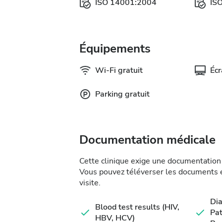
ISO 14001:2004
IS
Équipements
Wi-Fi gratuit
Éc
Parking gratuit
Documentation médicale
Cette clinique exige une documentation 
Vous pouvez téléverser les documents en
visite.
Di
Blood test results (HIV,
Pat
HBV, HCV)