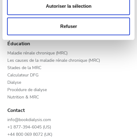
Fin d’après-midi
déclaration sur les cookies.
Autoriser la sélection
Programme V.I.P.
Soir
Inscrivez votre clinique
Les cookies nous permettent de personnaliser le contenu
Bénéfices des fournisseurs
Refuser
et les annonces, d'offrir des fonctionnalités relatives aux
Partenaires
médias sociaux et d'analyser notre trafic. Nous
Appréciation
partageons également des informations sur l'utilisation de
Éducation
notre site avec nos partenaires de médias sociaux, de
Bien
Maladie rénale chronique (MRC)
publicité et d'analyse, qui peuvent combiner celles-ci
Les causes de la maladie rénale chronique (MRC)
Très bien
avec d'autres informations que vous leur avez fournies
Stades de la MRC
ou qu'ils ont collectées lors de votre utilisation de leurs
Calculateur DFG
Excellent
services.
Dialyse
Procédure de dialyse
Nutrition & MRC
Contact
info@bookdialysis.com
+1 877-394-6045 (US)
+44 800 069 8072 (UK)