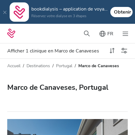
bookdialysis – application de voyage
Obtenir
Réservez votre dialyse en 3 étapes
FR
Afficher 1 clinique en Marco de Canaveses
Accueil
Destinations
Portugal
Marco de Canaveses
Type de dialyse
Distance
Nom
Toutes les dialyses
Marco de Canaveses, Portugal
Appréciation
Dialyse HD
Prix
Dialyse HDF
Accepte