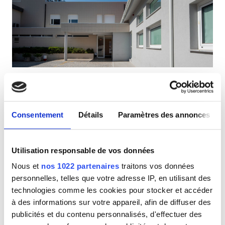
Patients porteurs du VIH
Patients porteurs de l’hépatite B
Patients porteurs de l’hépatite C
CEAM
Diaverum Marco Canaveses
GHIC
Marco de Canaveses, Portugal
0,19 km du centre-ville
Consentement
Détails
Paramètres des annonces
Couvert par la CEAM
Couvert par la GHIC
Équipements
Rafraîchissements
Wi-Fi gratuit
Écrans TV
Utilisation responsable de vos données
Rafraîchissements
Par traitement
Nous et
nos 1022 partenaires
traitons vos données
Wi-Fi gratuit
Dialyse HD 160,3 €
personnelles, telles que votre adresse IP, en utilisant des
Réserver
Dialyse HDF 160,3 €
technologies comme les cookies pour stocker et accéder
Écrans TV
à des informations sur votre appareil, afin de diffuser des
Transfert gratuit
publicités et du contenu personnalisés, d'effectuer des