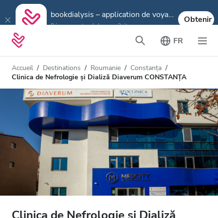
bookdialysis – application de voyage
Obtenir
Réservez votre dialyse en 3 étapes
FR
Accueil
Destinations
Roumanie
Constanța
Clinica de Nefrologie și Dializă Diaverum CONSTANȚA
Clinica de Nefrologie și Dializă