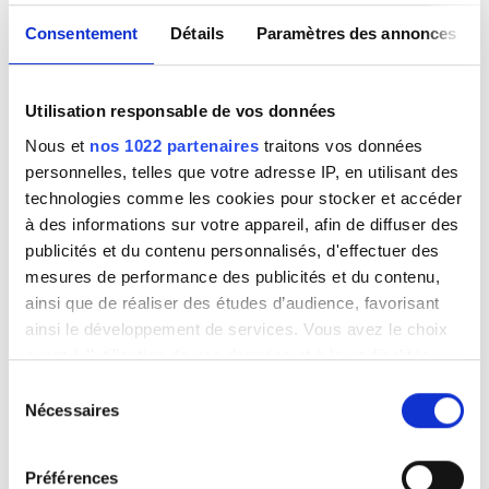
Personnel
Consentement
Détails
Paramètres des annonces
Utilisation responsable de vos données
Nous et
nos 1022 partenaires
traitons vos données
personnelles, telles que votre adresse IP, en utilisant des
technologies comme les cookies pour stocker et accéder
à des informations sur votre appareil, afin de diffuser des
publicités et du contenu personnalisés, d'effectuer des
mesures de performance des publicités et du contenu,
Chief Doctor
ainsi que de réaliser des études d’audience, favorisant
Dr. Magdalena Pantu
ainsi le développement de services. Vous avez le choix
quant à l'utilisation de vos données et à leurs finalités.
Options de paiement
Vous pouvez modifier ou retirer votre consentement à
Sélection
tout moment en consultant la Déclaration relative aux
Nécessaires
du
cookies ou en cliquant sur l'icône de confidentialité.
consentement
Cartes de crédit
Préférences
Virement bancaire
Si vous le permettez, nous aimerions également :