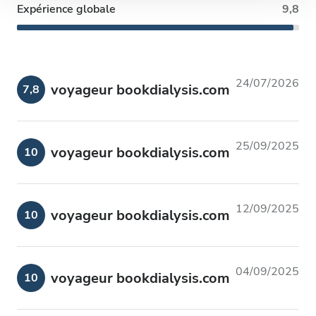
Expérience globale
9,8
avec d'autres informations que vous leur avez fournies
ou qu'ils ont collectées lors de votre utilisation de leurs
services.
24/07/2026
voyageur bookdialysis.com
7,8
25/09/2025
voyageur bookdialysis.com
10
12/09/2025
voyageur bookdialysis.com
10
04/09/2025
voyageur bookdialysis.com
10