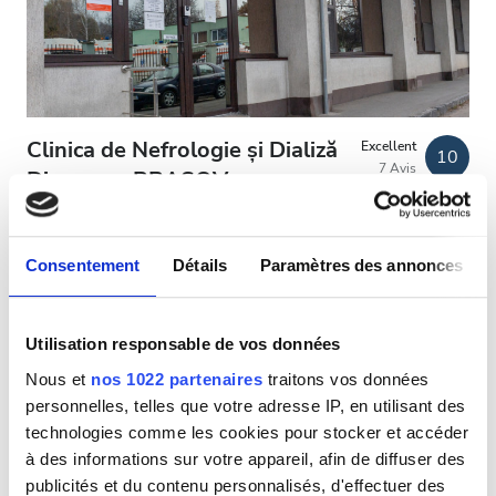
Patients porteurs du VIH
Patients porteurs de l’hépatite B
Patients porteurs de l’hépatite C
CEAM
Clinica de Nefrologie și Dializă
Excellent
10
7 Avis
GHIC
Diaverum BRAȘOV
Brasov, Roumanie
1,38 km du centre-ville
Équipements
Consentement
Détails
Paramètres des annonces
Couvert par la CEAM
Couvert par la GHIC
Rafraîchissements
Rafraîchissements
Wi-Fi gratuit
Écrans TV
Transfert gratuit
Parking gratuit
Utilisation responsable de vos données
Wi-Fi gratuit
Nous et
nos 1022 partenaires
traitons vos données
Par traitement
Écrans TV
personnelles, telles que votre adresse IP, en utilisant des
Dialyse HD 141,16 €
Réserver
technologies comme les cookies pour stocker et accéder
Transfert gratuit
Dialyse HDF 156,6 €
à des informations sur votre appareil, afin de diffuser des
Parking gratuit
publicités et du contenu personnalisés, d'effectuer des