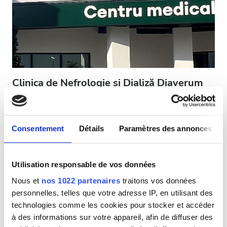
Patients porteurs du VIH
Patients porteurs de l’hépatite B
Patients porteurs de l’hépatite C
CEAM
Clinica de Nefrologie și Dializă Diaverum
GHIC
MEDIAȘ
Medias, Roumanie
0,68 km du centre-ville
Consentement
Détails
Paramètres des annonces
Équipements
Couvert par la CEAM
Couvert par la GHIC
Rafraîchissements
Rafraîchissements
Wi-Fi gratuit
Écrans TV
Utilisation responsable de vos données
Transfert gratuit
Parking gratuit
Wi-Fi gratuit
Nous et
nos 1022 partenaires
traitons vos données
personnelles, telles que votre adresse IP, en utilisant des
Par traitement
Écrans TV
technologies comme les cookies pour stocker et accéder
Dialyse HD 141,16 €
Réserver
Transfert gratuit
à des informations sur votre appareil, afin de diffuser des
Dialyse HDF 156,6 €