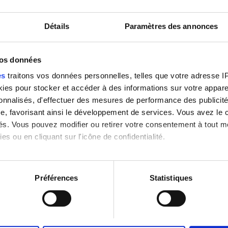
6 km du centre-ville
Détails
Paramètres des annonces
Couvert par la GHIC
-Fi gratuit
Écrans TV
Transfert gratuit
vos données
es
traitons vos données personnelles, telles que votre adresse IP,
es pour stocker et accéder à des informations sur votre appareil
sonnalisés, d'effectuer des mesures de performance des publicité
Réserver
e, favorisant ainsi le développement de services. Vous avez le ch
ités. Vous pouvez modifier ou retirer votre consentement à tout 
es ou en cliquant sur l'icône de confidentialité.
imerions également :
tions sur votre localisation géographique qui peuvent être précis
Préférences
Statistiques
eil en l'analysant activement pour en relever les caractéristique
aitement de vos données personnelles et définir vos préférences
er ou retirer votre consentement à tout moment à partir de la dé