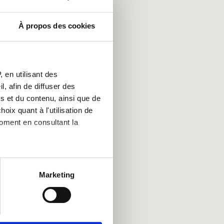
À propos des cookies
 en utilisant des
, afin de diffuser des
s et du contenu, ainsi que de
oix quant à l'utilisation de
moment en consultant la
es à plusieurs mètres près
Marketing
s spécifiques (empreintes
, reportez-vous à la
section «
claration sur les cookies.