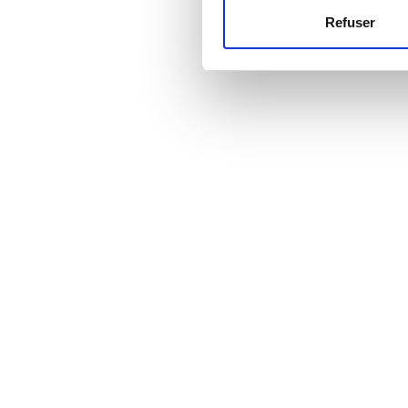
Refuser
Les cookies nous permettent d
Prix
sociaux et d'analyser notre t
partenaires de médias sociaux
EUR 0 - 100
vous leur avez fournies ou qu'
EUR 100 - 200
EUR 200 - 300
EUR 300+
Sessions
Matin
Après-midi
Fin d’après-midi