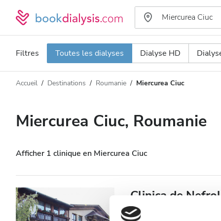
Filtres
Toutes les dialyses
Dialyse HD
Dialy
Accueil
Destinations
Roumanie
Miercurea Ciuc
Type de dialyse
Distance
Nom
Toutes les dialyses
Miercurea Ciuc, Roumanie
Appréciation
Dialyse HD
Prix
Dialyse HDF
Afficher 1 clinique en Miercurea Ciuc
Accepte
Clinica de Nefrol
Diaverum MIER
Patients porteurs du VIH