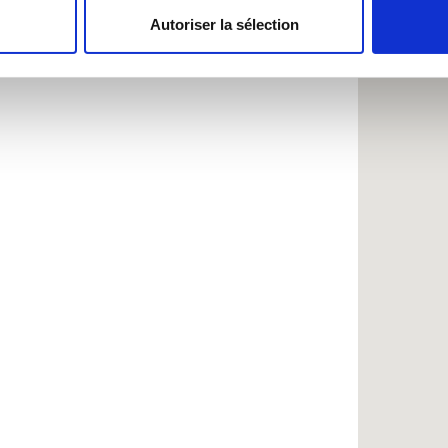
Autoriser la sélection
e personnaliser le contenu et les annonces, d'offrir des fonctio
rafic. Nous partageons également des informations sur l'utilisati
, de publicité et d'analyse, qui peuvent combiner celles-ci avec
ils ont collectées lors de votre utilisation de leurs services.