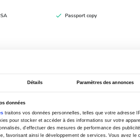
SA
Passport copy
nibles
Détails
Paramètres des annonces
Septembre
2026
vos données
Lun.
Mar.
Mer.
Jeu.
Ven.
Sam.
Dim.
es
traitons vos données personnelles, telles que votre adresse IP,
es pour stocker et accéder à des informations sur votre appareil
1
2
3
4
5
6
sonnalisés, d'effectuer des mesures de performance des publicité
e, favorisant ainsi le développement de services. Vous avez le ch