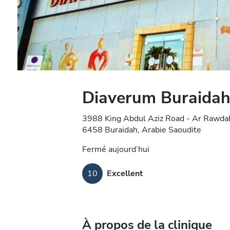
Diaverum Buraida
3988 King Abdul Aziz Road - Ar Rawdah
6458 Buraidah, Arabie Saoudite
Fermé aujourd’hui
10
Excellent
À propos de la clinique