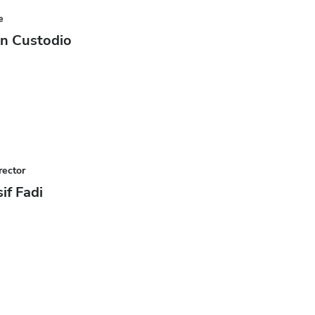
e
n Custodio
rector
if Fadi