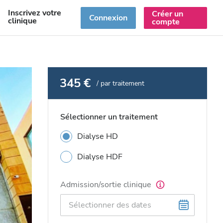
Inscrivez votre
Créer un
R
Connexion
clinique
compte
345 €
/ par traitement
Sélectionner un traitement
Dialyse HD
Dialyse HDF
Admission/sortie clinique