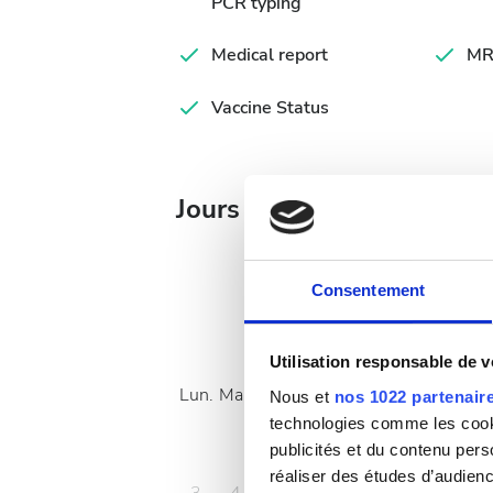
PCR typing
Medical report
MR
Vaccine Status
Jours de traitement dispo
Consentement
Août
2026
Utilisation responsable de 
Lun.
Mar.
Mer.
Jeu.
Ven.
Sam.
Dim.
Nous et
nos 1022 partenair
technologies comme les cooki
1
2
publicités et du contenu per
réaliser des études d’audienc