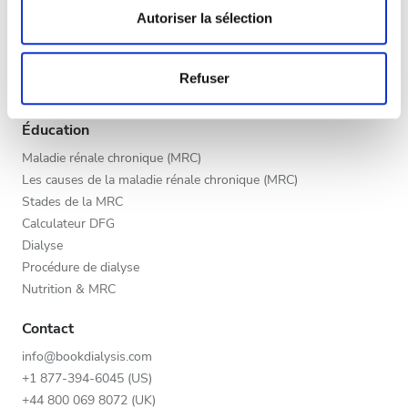
Fin d’après-midi
déclaration sur les cookies.
Autoriser la sélection
Programme V.I.P.
Soir
Inscrivez votre clinique
Les cookies nous permettent de personnaliser le contenu
Bénéfices des fournisseurs
Refuser
et les annonces, d'offrir des fonctionnalités relatives aux
Partenaires
médias sociaux et d'analyser notre trafic. Nous
Appréciation
partageons également des informations sur l'utilisation de
Éducation
notre site avec nos partenaires de médias sociaux, de
Bien
Maladie rénale chronique (MRC)
publicité et d'analyse, qui peuvent combiner celles-ci
Les causes de la maladie rénale chronique (MRC)
Très bien
avec d'autres informations que vous leur avez fournies
Stades de la MRC
ou qu'ils ont collectées lors de votre utilisation de leurs
Calculateur DFG
Excellent
services.
Dialyse
Procédure de dialyse
Nutrition & MRC
Contact
info@bookdialysis.com
+1 877-394-6045 (US)
+44 800 069 8072 (UK)