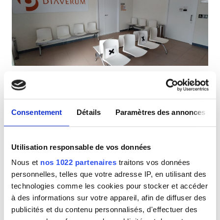
Patients porteurs du VIH
Patients porteurs de l’hépatite B
Patients porteurs de l’hépatite C
CEAM
Diaverum Burjassot Dialysis Clinic
GHIC
Burjassot, Espagne
0,88 km du centre-ville
Consentement
Détails
Paramètres des annonces
Couvert par la CEAM
Couvert par la GHIC
Équipements
Wi-Fi gratuit
Écrans TV
Parking gratuit
Utilisation responsable de vos données
Rafraîchissements
Par traitement
Nous et
nos 1022 partenaires
traitons vos données
Wi-Fi gratuit
Dialyse HD 200 €
personnelles, telles que votre adresse IP, en utilisant des
Réserver
Dialyse HDF 250 €
technologies comme les cookies pour stocker et accéder
Écrans TV
à des informations sur votre appareil, afin de diffuser des
Transfert gratuit
publicités et du contenu personnalisés, d'effectuer des