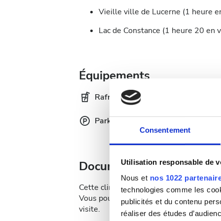
Vieille ville de Lucerne (1 heure e
Lac de Constance (1 heure 20 en vo
Équipements
Rafraîchissements
Wi-
Parking gratuit
Consentement
Utilisation responsable de 
Documentation médicale
Nous et
nos 1022 partenair
Cette clinique exige une documentation 
technologies comme les cooki
Vous pouvez téléverser les documents en
publicités et du contenu per
visite.
réaliser des études d’audienc