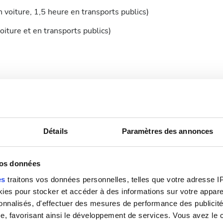
n voiture, 1,5 heure en transports publics)
iture et en transports publics)
Fi gratuit
Écrans TV
Détails
Paramètres des annonces
vos données
es
traitons vos données personnelles, telles que votre adresse IP,
médicale spécifique pour les traitements de dialyse.
es pour stocker et accéder à des informations sur votre appareil
 ligne ou les apporter à la clinique lors de votre
sonnalisés, d'effectuer des mesures de performance des publicité
e, favorisant ainsi le développement de services. Vous avez le ch