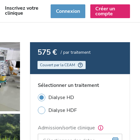
Inscrivez votre
Créer un
R
Connexion
clinique
compte
575 €
/ par traitement
Couvert par la CEAM
Sélectionner un traitement
Dialyse HD
Dialyse HDF
Admission/sortie clinique