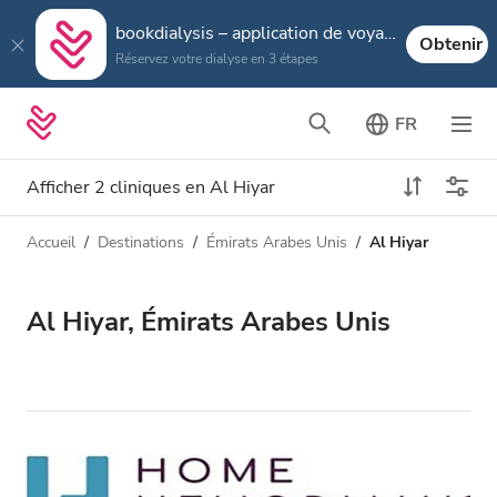
bookdialysis – application de voyage
Obtenir
Réservez votre dialyse en 3 étapes
FR
Afficher 2 cliniques en Al Hiyar
Accueil
Destinations
Émirats Arabes Unis
Al Hiyar
Type de dialyse
Distance
Nom
Toutes les dialyses
Al Hiyar, Émirats Arabes Unis
Appréciation
Dialyse HD
Prix
Dialyse HDF
Accepte