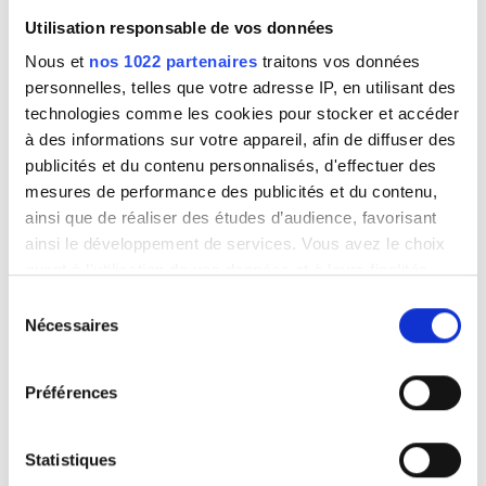
Parking gratuit
Utilisation responsable de vos données
Nous et
nos 1022 partenaires
traitons vos données
personnelles, telles que votre adresse IP, en utilisant des
Prix
technologies comme les cookies pour stocker et accéder
Trivita Home Healthcare LLC - Al Hiyar
à des informations sur votre appareil, afin de diffuser des
EUR 0 - 100
Al Hiyar, Émirats Arabes Unis
publicités et du contenu personnalisés, d'effectuer des
0,65 km du centre-ville
EUR 100 - 200
mesures de performance des publicités et du contenu,
ainsi que de réaliser des études d’audience, favorisant
EUR 200 - 300
ainsi le développement de services. Vous avez le choix
Par traitement
quant à l'utilisation de vos données et à leurs finalités.
Dialyse HD 392 €
EUR 300+
Réserver
Vous pouvez modifier ou retirer votre consentement à
Dialyse HDF 430 €
Sélection
tout moment en consultant la Déclaration relative aux
Nécessaires
du
cookies ou en cliquant sur l'icône de confidentialité.
consentement
Sessions
Préférences
Si vous le permettez, nous aimerions également :
Matin
Collecter des informations sur votre localisation
Après-midi
géographique qui peuvent être précises à plusieurs
Statistiques
mètres près