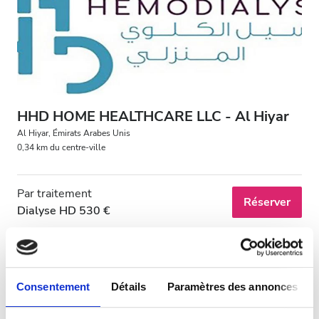
Patients porteurs du VIH
Patients porteurs de l’hépatite B
Patients porteurs de l’hépatite C
CEAM
HHD HOME HEALTHCARE LLC - Al Hiyar
GHIC
Al Hiyar, Émirats Arabes Unis
0,34 km du centre-ville
Équipements
Par traitement
Réserver
Dialyse HD 530 €
Rafraîchissements
Wi-Fi gratuit
Écrans TV
Consentement
Détails
Paramètres des annonces
Transfert gratuit